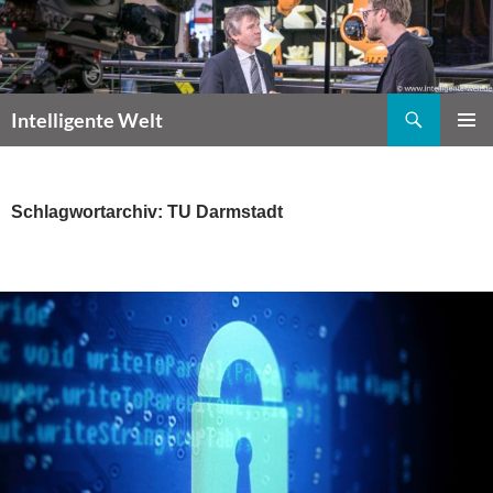
Zum
Inhalt
springen
Suchen
Intelligente Welt
PRIMÄR
MENÜ
Schlagwortarchiv: TU Darmstadt