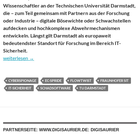
Wissenschaftler an der Technischen Universität Darmstadt,
die – zum Teil gemeinsam mit Partnern aus der Forschung
oder Industrie – digitale Bösewichte oder Schwachstellen
aufdecken und hochkomplexe Abwehrmechanismen
entwickeln. Längst gilt Darmstadt als europaweit
bedeutendster Standort für Forschung im Bereich IT-
Sicherheit.
Zentren der IT-Forschung: das Mekka der IT-Sicherheit heißt D
weiterlesen
→
CYBERSPIONAGE
EC-SPRIDE
FLOWTWIST
FRAUNHOFER SIT
IT-SICHERHEIT
SCHADSOFTWARE
TU DARMSTADT
PARTNERSEITE: WWW.DIGISAURIER.DE: DIGISAURIER