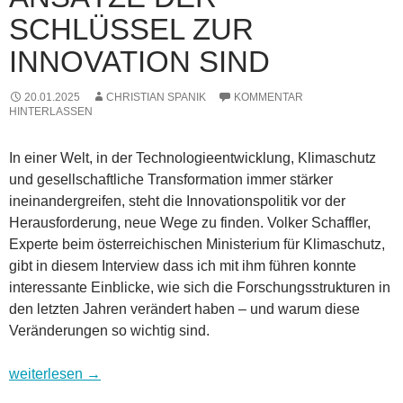
SCHLÜSSEL ZUR
INNOVATION SIND
20.01.2025
CHRISTIAN SPANIK
KOMMENTAR
HINTERLASSEN
In einer Welt, in der Technologieentwicklung, Klimaschutz
und gesellschaftliche Transformation immer stärker
ineinandergreifen, steht die Innovationspolitik vor der
Herausforderung, neue Wege zu finden. Volker Schaffler,
Experte beim österreichischen Ministerium für Klimaschutz,
gibt in diesem Interview dass ich mit ihm führen konnte
interessante Einblicke, wie sich die Forschungsstrukturen in
den letzten Jahren verändert haben – und warum diese
Veränderungen so wichtig sind.
Forschung im Wandel: Warum Reallabore und vernetzte Ansätz
weiterlesen
→