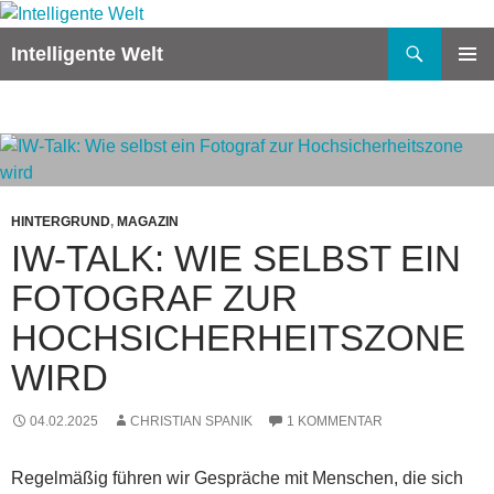
Zum
Inhalt
Suchen
Intelligente Welt
springen
PRIMÄR
MENÜ
HINTERGRUND
,
MAGAZIN
IW-TALK: WIE SELBST EIN
FOTOGRAF ZUR
HOCHSICHERHEITSZONE
WIRD
04.02.2025
CHRISTIAN SPANIK
1 KOMMENTAR
Regelmäßig führen wir Gespräche mit Menschen, die sich