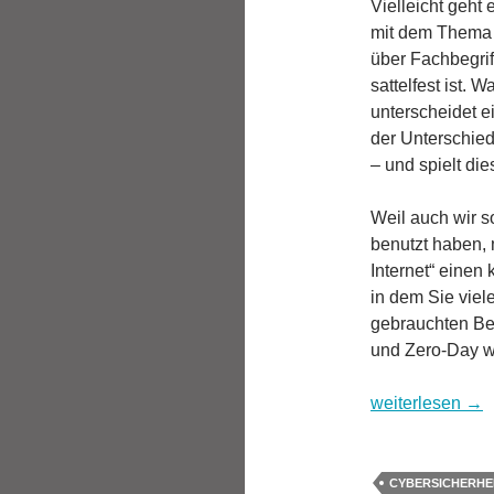
Vielleicht geht
mit dem Thema I
über Fachbegrif
sattelfest ist.
unterscheidet 
der Unterschied
– und spielt di
Weil auch wir s
benutzt haben, 
Internet“ einen
in dem Sie viel
gebrauchten Be
und Zero-Day wi
Sicherheit im In
weiterlesen
→
CYBERSICHERHE