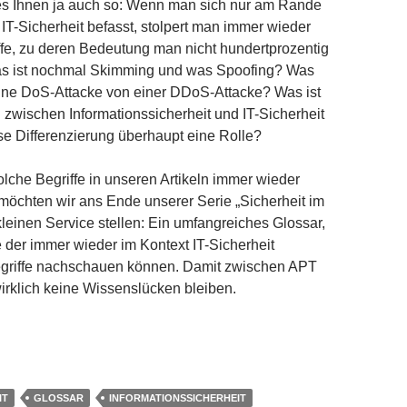
 es Ihnen ja auch so: Wenn man sich nur am Rande
T-Sicherheit befasst, stolpert man immer wieder
fe, zu deren Bedeutung man nicht hundertprozentig
 Was ist nochmal Skimming und was Spoofing? Was
eine DoS-Attacke von einer DDoS-Attacke? Was ist
 zwischen Informationssicherheit und IT-Sicherheit
ese Differenzierung überhaupt eine Rolle?
olche Begriffe in unseren Artikeln immer wieder
möchten wir ans Ende unserer Serie „Sicherheit im
 kleinen Service stellen: Ein umfangreiches Glossar,
e der immer wieder im Kontext IT-Sicherheit
griffe nachschauen können. Damit zwischen APT
rklich keine Wissenslücken bleiben.
ternet – Teil 15: Das große Glossar zur IT-Sicherheit
IT
GLOSSAR
INFORMATIONSSICHERHEIT