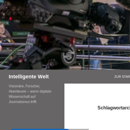
Zum
Inhalt
springen
Suchen
Intelligente Welt
ZUR STAR
Visionäre, Forscher,
Abenteurer – wenn digitale
Wissenschaft auf
Journalismus trifft
Schlagwortarc