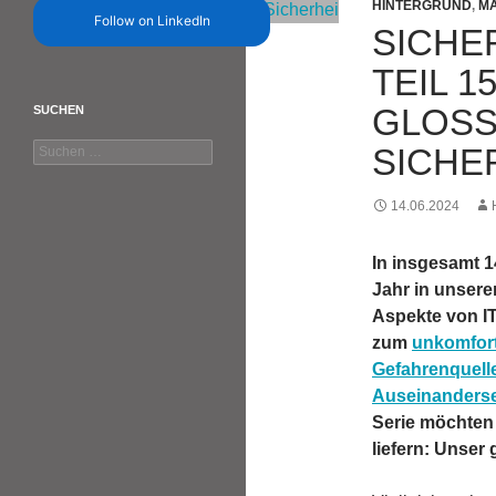
HINTERGRUND
,
MA
Follow on LinkedIn
SICHER
TEIL 1
LOSSA
SUCHEN
Suchen
ICHER
nach:
14.06.2024
In insgesamt 1
Jahr in unserer
Aspekte von IT
zum
unkomfor
Gefahrenquell
Auseinanderse
Serie möchten
liefern: Unser