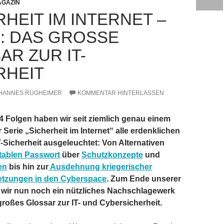
GAZIN
HEIT IM INTERNET –
5: DAS GROSSE G
R ZUR IT-S
HEIT
HANNES RÜGHEIMER
KOMMENTAR HINTERLASSEN
4 Folgen haben wir seit ziemlich genau einem
 Serie „Sicherheit im Internet“ alle erdenklichen
-Sicherheit ausgeleuchtet: Von Alternativen
tablen Passwort
über
Schutzkonzepte
und
en
bis hin zur
Ausdehnung kriegerischer
tzungen in den Cyberspace
. Zum Ende unserer
 wir nun noch ein nützliches Nachschlagewerk
 großes Glossar zur IT- und Cybersicherheit.