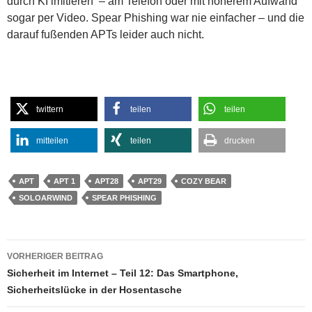
durch KI imitieren – am Telefon oder mit höherem Aufwand
sogar per Video. Spear Phishing war nie einfacher – und die
darauf fußenden APTs leider auch nicht.
twittern
teilen
teilen
mitteilen
teilen
drucken
APT
APT 1
APT28
APT29
COZY BEAR
SOLOARWIND
SPEAR PHISHING
Beitragsnavigation
VORHERIGER BEITRAG
Sicherheit im Internet – Teil 12: Das Smartphone,
Sicherheitslücke in der Hosentasche