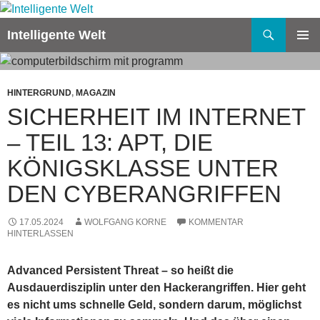
Zum
Inhalt
Suchen
Intelligente Welt
springen
PRIMÄR
MENÜ
HINTERGRUND
,
MAGAZIN
SICHERHEIT IM INTERNET
– TEIL 13: APT, DIE
KÖNIGSKLASSE UNTER
DEN CYBERANGRIFFEN
17.05.2024
WOLFGANG KORNE
KOMMENTAR
HINTERLASSEN
Advanced Persistent Threat – so heißt die
Ausdauerdisziplin unter den Hackerangriffen. Hier geht
es nicht ums schnelle Geld, sondern darum, möglichst