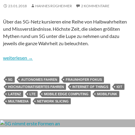
23.01.2018
HANNES RÜGHEIMER
2 KOMMENTARE
Über das 5G-Netz kursieren eine Reihe von Halbwahrheiten
und Missverständnisse. Höchste Zeit, die sieben größten
Mythen rund um 5G unter die Lupe zu nehmen und dazu
jeweils die ganze Wahrheit zu beleuchten.
7 Mythen zu 5G – die Wahrheit über das Netz der Zukunft
weiterlesen
→
5G
AUTONOMES FAHREN
FRAUNHOFER FOKUS
HOCHAUTOMATISIERTES FAHREN
INTERNET OF THINGS
IOT
LATENZ
LTE
MOBILE EDGE COMPUTING
MOBILFUNK
MULTIMEDIA
NETWORK SLICING