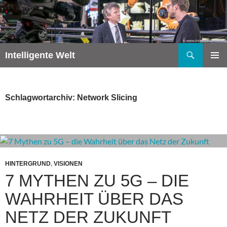
Zum
Inhalt
springen
Suchen
Intelligente Welt
PRIMÄR
MENÜ
Schlagwortarchiv: Network Slicing
HINTERGRUND
,
VISIONEN
7 MYTHEN ZU 5G – DIE
WAHRHEIT ÜBER DAS
NETZ DER ZUKUNFT