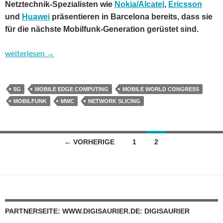
Netztechnik-Spezialisten wie
Nokia/Alcatel
,
Ericsson
und
Huawei
präsentieren in Barcelona bereits, dass sie
für die nächste Mobilfunk-Generation gerüstet sind.
5G nimmt erste Formen an
weiterlesen
→
5G
MOBILE EDGE COMPUTING
MOBILE WORLD CONGRESS
MOBILFUNK
MWC
NETWORK SLICING
Beitragsnavigation
← VORHERIGE
1
2
PARTNERSEITE: WWW.DIGISAURIER.DE: DIGISAURIER