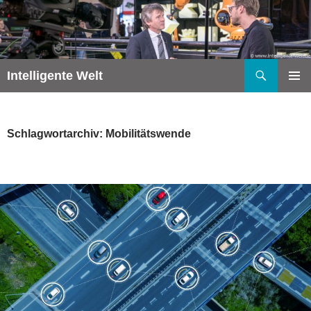
Zum
Inhalt
springen
Suchen
Intelligente Welt
PRIMÄR
MENÜ
Schlagwortarchiv: Mobilitätswende