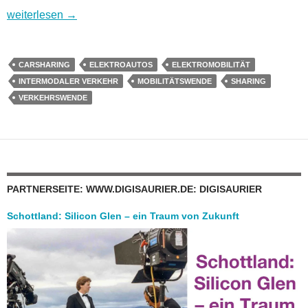
Wohin geht es in Digitalien? Überklick 7: Verkehrswende
weiterlesen
→
CARSHARING
ELEKTROAUTOS
ELEKTROMOBILITÄT
INTERMODALER VERKEHR
MOBILITÄTSWENDE
SHARING
VERKEHRSWENDE
PARTNERSEITE: WWW.DIGISAURIER.DE: DIGISAURIER
Schottland: Silicon Glen – ein Traum von Zukunft