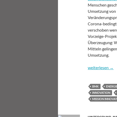
Menschen gescha
Umsetzung von 
Veränderungspro
Corona-bedingt 
verschoben werd
Vorzeige-Projekt
Überzeugung: W
Mitteln gelingen
Umsetzung.
Wie Vorzeigereg
weiterlesen
→
BMK
ENERGI
INNOVATION
MISSION INNOVA