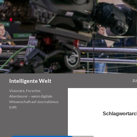
Zum
Inhalt
springen
Suchen
Intelligente Welt
ZU
Visionäre, Forscher,
Abenteurer – wenn digitale
Wissenschaft auf Journalismus
trifft
Schlagwortarc