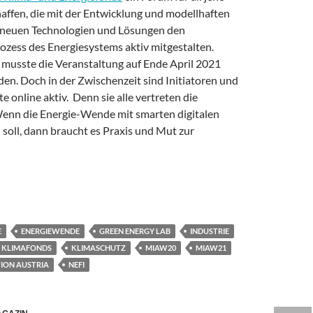
ffen, die mit der Entwicklung und modellhaften
neuen Technologien und Lösungen den
zess des Energiesystems aktiv mitgestalten.
musste die Veranstaltung auf Ende April 2021
en. Doch in der Zwischenzeit sind Initiatoren und
e online aktiv. Denn sie alle vertreten die
enn die Energie-Wende mit smarten digitalen
 soll, dann braucht es Praxis und Mut zur
ionen bei der Energiewende helfen
E
ENERGIEWENDE
GREEN ENERGY LAB
INDUSTRIE
KLIMAFONDS
KLIMASCHUTZ
MIAW20
MIAW21
TION AUSTRIA
NEFI