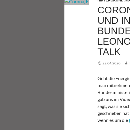
HINTERGRUND
,
MA
CORON
UND I
BUNDE
LEONO
TALK
22.04.2020
Geht die Energ
man mitnehmen a
Bundesministeri
gab uns im Vide
sagt, was sie si
geschrieben hat
wenn es um die