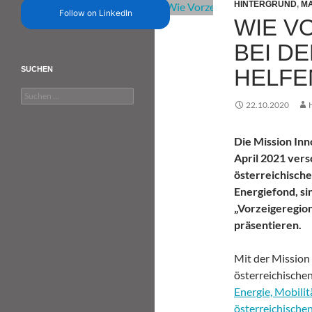
HINTERGRUND
,
MA
Follow on LinkedIn
WIE V
BEI D
HELFE
SUCHEN
Suchen
22.10.2020
nach:
Die Mission In
April 2021 vers
österreichisch
Energiefond, si
„Vorzeigeregion
präsentieren.
Mit der Mission
österreichische
Energie, Mobili
österreichische