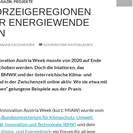
GAZIN
,
PROJEKTE
ORZEIGEREGIONEN
ER ENERGIEWENDE
N
HANNES RÜGHEIMER
KOMMENTAR HINTERLASSEN
novation Austria Week musste von 2020 auf Ende
choben werden. Doch die Iniatioren, das
e BMWK und der österreichische Klima- und
nd in der Zwischenzeit online aktiv. Wo sie etwa mit
en“ gelungene Beispiele aus der Praxis
 Innovation Austria Week (kurz: MIAW) wurde vom
n
Bundesministerium für Klimaschutz, Umwelt,
tät, Innovation und Technologie (BMK)
und dem
n Klima- und Energiefonds
ein Forum für all jene