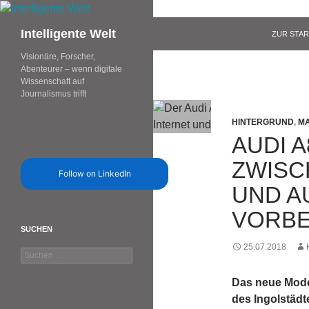
Zum
Inhalt
Suchen
Intelligente Welt
ZUR STAR
springen
Visionäre, Forscher,
Abenteurer – wenn digitale
Wissenschaft auf
Journalismus trifft
HINTERGRUND
,
MA
AUDI 
ZWISC
Follow on LinkedIn
UND A
VORBE
SUCHEN
25.07.2018
Suchen
nach:
Das neue Model
des Ingolstädte