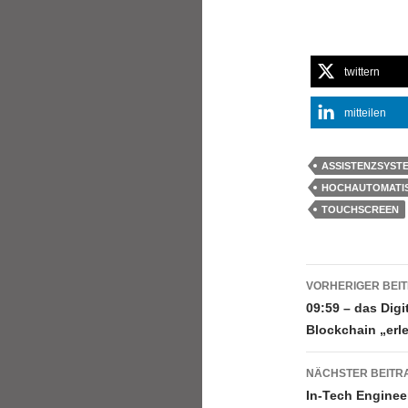
twittern
mitteilen
ASSISTENZSYST
HOCHAUTOMATIS
TOUCHSCREEN
Beitrags
VORHERIGER BEI
09:59 – das Digi
Blockchain „erl
NÄCHSTER BEITR
In-Tech Enginee