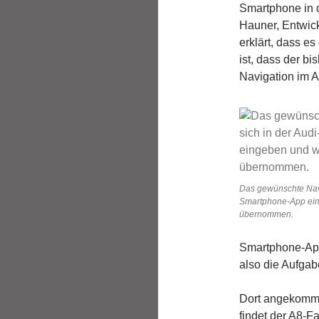
Smartphone in d
Hauner, Entwick
erklärt, dass e
ist, dass der b
Navigation im A
Das gewünschte Navig
Smartphone-App ein
übernommen.
Smartphone-App
also die Aufga
Dort angekomm
findet der A8-F