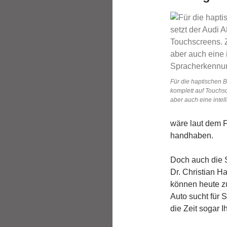
Für die haptischen 
komplett auf Touchsc
aber auch eine inte
wäre laut dem 
handhaben.
Doch auch die S
Dr. Christian Ha
können heute z
Auto sucht für 
die Zeit sogar 