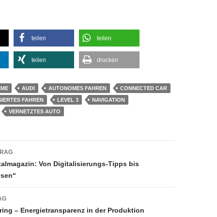
teilen
teilen
teilen
drucken
EME
AUDI
AUTONOMES FAHREN
CONNECTED CAR
IERTES FAHREN
LEVEL 3
NAVIGATION
VERNETZTES AUTO
navigation
TRAG
talmagazin: Von Digitalisierungs-Tipps bis
esen“
AG
ring – Energietransparenz in der Produktion