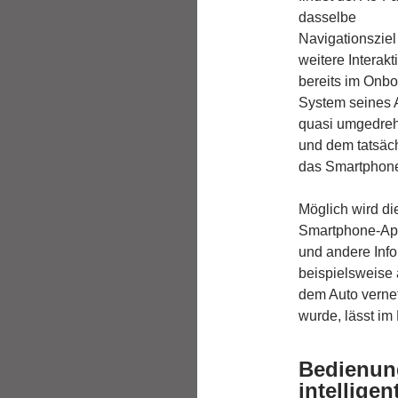
dasselbe
Navigationszie
weitere Interakt
bereits im Onbo
System seines A
quasi umgedreht
und dem tatsäc
das Smartphone
Möglich wird di
Smartphone-App
und andere Info
beispielsweise
dem Auto vernet
wurde, lässt im
Bedienun
intellige