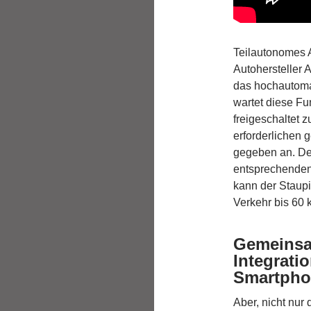
Teilautonomes A
Autohersteller 
das hochautoma
wartet diese Fu
freigeschaltet z
erforderlichen 
gegeben an. Den
entsprechenden
kann der Staupi
Verkehr bis 60 
Gemeinsa
Integrati
Smartpho
Aber, nicht nur