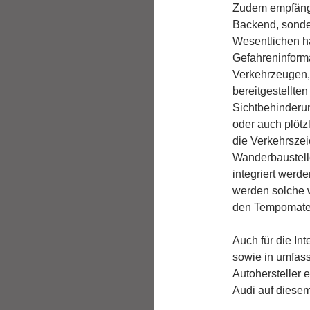
Zudem empfängt
Backend, sonde
Wesentlichen ha
Gefahreninform
Verkehrzeugen, 
bereitgestellte
Sichtbehinderu
oder auch plötz
die Verkehrsze
Wanderbaustelle
integriert werd
werden solche w
den Tempomaten
Auch für die In
sowie in umfass
Autohersteller 
Audi auf diesem