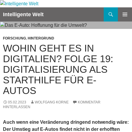
Zum
Inhalt
Suchen
Intelligente Welt
springen
PRIMÄR
MENÜ
FORSCHUNG
,
HINTERGRUND
WOHIN GEHT ES IN
DIGITALIEN? FOLGE 19:
DIGITALISIERUNG ALS
STARTHILFE FÜR E-
AUTOS
05.02.2023
WOLFGANG KORNE
KOMMENTAR
HINTERLASSEN
Auch wenn eine Veränderung dringend notwendig wäre:
Der Umstieg auf E-Autos findet nicht in der erhofften