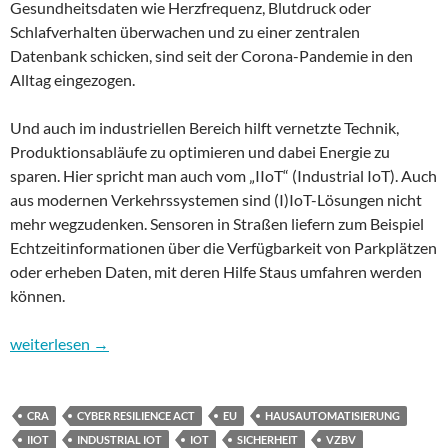
Gesundheitsdaten wie Herzfrequenz, Blutdruck oder
Schlafverhalten überwachen und zu einer zentralen
Datenbank schicken, sind seit der Corona-Pandemie in den
Alltag eingezogen.
Und auch im industriellen Bereich hilft vernetzte Technik,
Produktionsabläufe zu optimieren und dabei Energie zu
sparen. Hier spricht man auch vom „IIoT“ (Industrial IoT). Auch
aus modernen Verkehrssystemen sind (I)IoT-Lösungen nicht
mehr wegzudenken. Sensoren in Straßen liefern zum Beispiel
Echtzeitinformationen über die Verfügbarkeit von Parkplätzen
oder erheben Daten, mit deren Hilfe Staus umfahren werden
können.
Sicherheit im Internet – Teil 11: IoT, die unterschätzte Gefahr
weiterlesen
→
CRA
CYBER RESILIENCE ACT
EU
HAUSAUTOMATISIERUNG
IIOT
INDUSTRIAL IOT
IOT
SICHERHEIT
VZBV