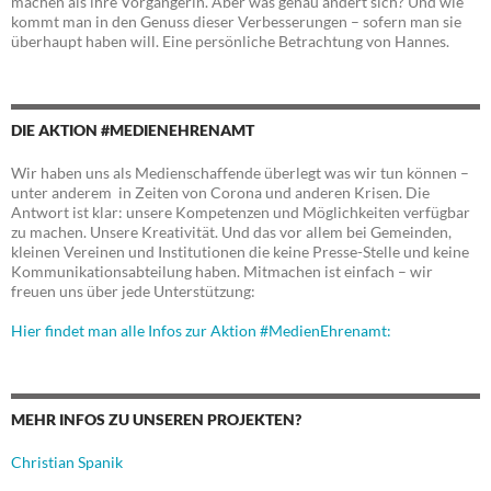
machen als ihre Vorgängerin. Aber was genau ändert sich? Und wie
kommt man in den Genuss dieser Verbesserungen – sofern man sie
überhaupt haben will. Eine persönliche Betrachtung von Hannes.
DIE AKTION #MEDIENEHRENAMT
Wir haben uns als Medienschaffende überlegt was wir tun können –
unter anderem in Zeiten von Corona und anderen Krisen. Die
Antwort ist klar: unsere Kompetenzen und Möglichkeiten verfügbar
zu machen. Unsere Kreativität. Und das vor allem bei Gemeinden,
kleinen Vereinen und Institutionen die keine Presse-Stelle und keine
Kommunikationsabteilung haben. Mitmachen ist einfach – wir
freuen uns über jede Unterstützung:
Hier findet man alle Infos zur Aktion #MedienEhrenamt:
MEHR INFOS ZU UNSEREN PROJEKTEN?
Christian Spanik