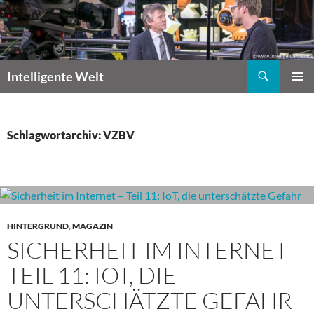
Zum
Inhalt
springen
Suchen
Intelligente Welt
PRIMÄR
MENÜ
Schlagwortarchiv: VZBV
HINTERGRUND
,
MAGAZIN
SICHERHEIT IM INTERNET –
TEIL 11: IOT, DIE
UNTERSCHÄTZTE GEFAHR