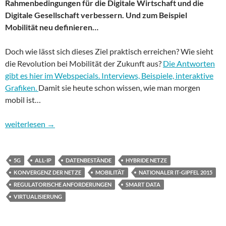
Rahmenbedingungen für die Digitale Wirtschaft und die
Digitale Gesellschaft verbessern. Und zum Beispiel
Mobilität neu definieren…
Doch wie lässt sich dieses Ziel praktisch erreichen? Wie sieht
die Revolution bei Mobilität der Zukunft aus?
Die Antworten
gibt es hier im Webspecials. Interviews, Beispiele, interaktive
Grafiken.
Damit sie heute schon wissen, wie man morgen
mobil ist…
Nationaler IT-Gipfel 2015: Weichenstellungen für die Digitale Z
weiterlesen
→
5G
ALL-IP
DATENBESTÄNDE
HYBRIDE NETZE
KONVERGENZ DER NETZE
MOBILITÄT
NATIONALER IT-GIPFEL 2015
REGULATORISCHE ANFORDERUNGEN
SMART DATA
VIRTUALISIERUNG