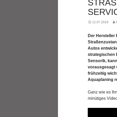
STRAS
ERVIC
12.07.2018
Der Hersteller
Straßenzustand
Autos entwicke
strategischen 
Sensorik, kann
vorausgesagt 
frühzeitig wic
Aquaplaning r
Ganz wie es Ihn
minütiges Video