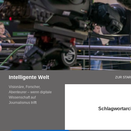
Zum
Inhalt
springen
Suchen
Intelligente Welt
ZUR STAR
Visionäre, Forscher,
Abenteurer – wenn digitale
Wissenschaft auf
Journalismus trifft
Schlagwortarc