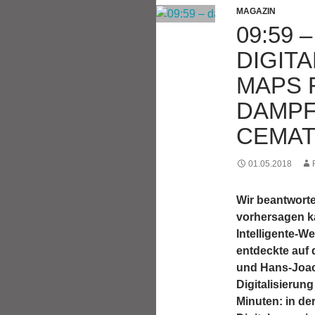
MAGAZIN
09:59 
DIGIT
MAPS 
DAMPF
CEMA
01.05.2018
Wir beantwort
vorhersagen k
Intelligente-W
entdeckte auf
und Hans-Joac
Digitalisierun
Minuten: in de