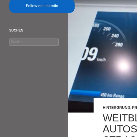
Follow on LinkedIn
SUCHEN
Suchen
nach:
HINTERGRUND
,
P
WEITB
AUTOS