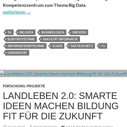
Kompetenzzentrum zum Thema Big Data.
Zentren der IT-Forschung: die TU Dresden will bei 5G den Ton 
weiterlesen
→
5G
BIG DATA
BUSINESS DATA
DRESDEN
ELEKTROTECHNIK
FAKULTÄT INFORMATIK
INFORMATIONSTECHNIK
SCADS
TAKTILES NETZ
TU
UNIVERSITÄT
FORSCHUNG
,
PROJEKTE
LANDLEBEN 2.0: SMARTE
IDEEN MACHEN BILDUNG
FIT FÜR DIE ZUKUNFT