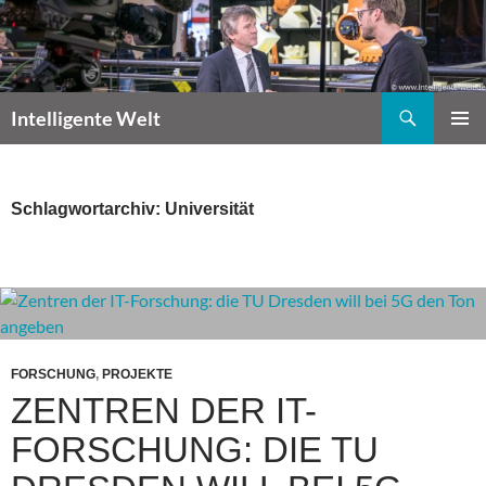
Zum
Inhalt
springen
Suchen
Intelligente Welt
PRIMÄR
MENÜ
Schlagwortarchiv: Universität
FORSCHUNG
,
PROJEKTE
ZENTREN DER IT-
FORSCHUNG: DIE TU