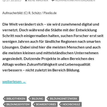
27.10.2015
RENE WAGNER
KOMMENTAR HINTERLASSEN
Aufmacherbild: (C) R. Schütz / Pixelio.de
Die Welt verändert sich – sie wird zunehmend digital und
vernetzt. Doch während die Städte mit der Entwicklung
Schritt noch einigermaßen halten, suchen Forscher erst seit
wenigen Jahren auch für ländliche Regionen nach smarten
Lösungen. Dabei sind hier die meisten Menschen und auch
die meisten kleinen und mittelständischen Unternehmen
angesiedelt. Dutzende Projekte in allen Bereichen des
Alltags wollen Zukunftsfähigkeit und Lebensqualität
verbessern – nicht zuletzt im Bereich Bildung.
Landleben 2.0: Smarte Ideen machen Bildung fit für die Zukunft
weiterlesen
→
BIBLIOTHEKEN
BILDUNG
BILDUNGSNETZWERK
BILDUNGSSYSTEM
BOARDSTORIES
HOCHSCHULE