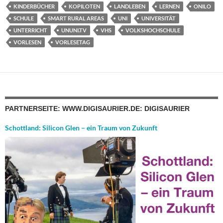
KINDERBÜCHER
KOPILOTEN
LANDLEBEN
LERNEN
ONILO
SCHULE
SMART RURAL AREAS
UNI
UNIVERSITÄT
UNTERRICHT
UNUNI.TV
VHS
VOLKSHOCHSCHULE
VORLESEN
VORLESETAG
PARTNERSEITE: WWW.DIGISAURIER.DE: DIGISAURIER
Schottland: Silicon Glen – ein Traum von Zukunft