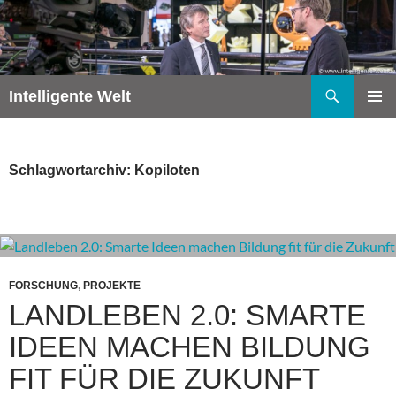
Zum
Inhalt
springen
Suchen
Intelligente Welt
PRIMÄR
MENÜ
Schlagwortarchiv: Kopiloten
FORSCHUNG
,
PROJEKTE
LANDLEBEN 2.0: SMARTE
IDEEN MACHEN BILDUNG
FIT FÜR DIE ZUKUNFT