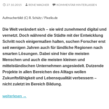
27.10.2015
RENE WAGNER
KOMMENTAR HINTERLASSEN
Aufmacherbild: (C) R. Schütz / Pixelio.de
Die Welt verändert sich – sie wird zunehmend digital und
vernetzt. Doch während die Städte mit der Entwicklung
Schritt noch einigermaßen halten, suchen Forscher erst
seit wenigen Jahren auch für ländliche Regionen nach
smarten Lösungen. Dabei sind hier die meisten
Menschen und auch die meisten kleinen und
mittelständischen Unternehmen angesiedelt. Dutzende
Projekte in allen Bereichen des Alltags wollen
Zukunftsfähigkeit und Lebensqualität verbessern –
nicht zuletzt im Bereich Bildung.
Landleben 2.0: Smarte Ideen machen Bildung fit für die Zukunft
weiterlesen
→