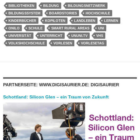
BIBLIOTHEKEN
BILDUNG
BILDUNGSNETZWERK
BILDUNGSSYSTEM
BOARDSTORIES
HOCHSCHULE
KINDERBÜCHER
KOPILOTEN
LANDLEBEN
LERNEN
ONILO
SCHULE
SMART RURAL AREAS
UNI
UNIVERSITÄT
UNTERRICHT
UNUNI.TV
VHS
VOLKSHOCHSCHULE
VORLESEN
VORLESETAG
PARTNERSEITE: WWW.DIGISAURIER.DE: DIGISAURIER
Schottland: Silicon Glen – ein Traum von Zukunft