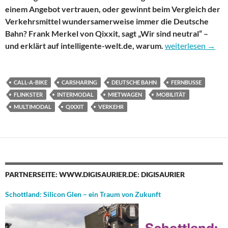
einem Angebot vertrauen, oder gewinnt beim Vergleich der
Verkehrsmittel wundersamerweise immer die Deutsche
Bahn? Frank Merkel von Qixxit, sagt „Wir sind neutral“ –
Kann das denn neu
und erklärt auf intelligente-welt.de, warum.
weiterlesen
→
CALL-A-BIKE
CARSHARING
DEUTSCHE BAHN
FERNBUSSE
FLINKSTER
INTERMODAL
MIETWAGEN
MOBILITÄT
MULTIMODAL
QIXXIT
VERKEHR
PARTNERSEITE: WWW.DIGISAURIER.DE: DIGISAURIER
Schottland: Silicon Glen – ein Traum von Zukunft