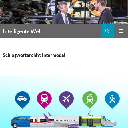
Zum
Inhalt
springen
Suchen
Intelligente Welt
PRIMÄR
MENÜ
Schlagwortarchiv: intermodal