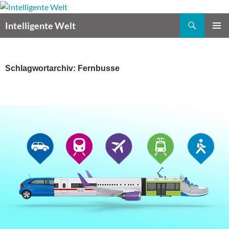
Zum
Inhalt
Suchen
Intelligente Welt
springen
PRIMÄR
MENÜ
Schlagwortarchiv: Fernbusse