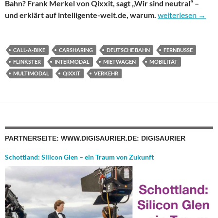
Bahn? Frank Merkel von Qixxit, sagt „Wir sind neutral“ –
Kann das denn neu
und erklärt auf intelligente-welt.de, warum.
weiterlesen
→
CALL-A-BIKE
CARSHARING
DEUTSCHE BAHN
FERNBUSSE
FLINKSTER
INTERMODAL
MIETWAGEN
MOBILITÄT
MULTIMODAL
QIXXIT
VERKEHR
PARTNERSEITE: WWW.DIGISAURIER.DE: DIGISAURIER
Schottland: Silicon Glen – ein Traum von Zukunft