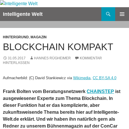
Zum
Inhalt
Suchen
Intelligente Welt
springen
PRIMÄR
MENÜ
HINTERGRUND
,
MAGAZIN
BLOCKCHAIN KOMPAKT
31.05.2017
HANNES RÜGHEIMER
KOMMENTAR
HINTERLASSEN
Aufmacherbild: (C) David Stankiewicz via
Wikimedia
,
CC BY-SA 4.0
Frank Bolten vom Beratungsnetzwerk
CHAINSTEP
ist
ausgewiesener Experte zum Thema Blockchain. In
dieser Funktion hat er das komplizierte, aber
zukunftsweisende Thema bereits hier auf Intelligente-
Welt.de erklärt. Und wir haben ihn natürlich gern als
Redner zu unserem Bühnenmagazin auf der ConCar