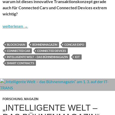
warum ist dieses innovative Transaktionskonzept gerade
auch für Connected Cars und Connected Devices extrem
wichtig?
Blockchain kompakt
weiterlesen
→
BLOCKCHAIN
BÜHNENMAGAZIN
CONCAR EXPO
CONNECTED CAR
CONNECTED DEVICES
INTELLIGENTE WELT – DAS BÜHNENMAGAZIN
IOT
SMART CONTRACTS
FORSCHUNG
,
MAGAZIN
„INTELLIGENTE WELT –