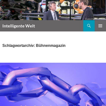
Zum
Inhalt
springen
Suchen
Intelligente Welt
PRIMÄR
MENÜ
Schlagwortarchiv: Bühnenmagazin