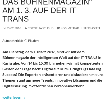
DAS BÜHNENMAGAZIN“
AM 1. 3. AUF DER IT-
TRANS
25.02.2016
CORNELIA SCHMID
KOMMENTAR HINTERLASSEN
Aufmacherbild: (C) Pixabay
Am Dienstag, dem 1. März 2016, sind wir mit dem
Bühnenmagazin der Intelligenten Welt auf der IT-TRANS in
Karlsruhe. Von 14 bis 15:30 Uhr gehen wir mit kompetenten
Gästen der Frage nach: Digital auf Kurs? Bringt Big Data Big
Success? Die Experten präsentieren und diskutieren mit uns
Themen rund um neue Trends, innovative Lösungen und die
Digitalisierung im öffentlichen Personenverkehr.
„Intelligente Welt – das Bühnenmagazin“ am 1. 3. auf der IT-TR
weiterlesen
→