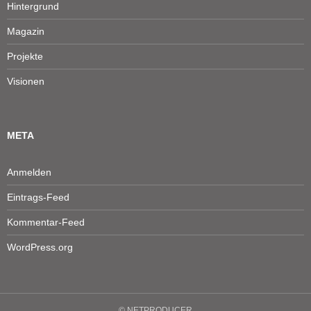
Hintergrund
Magazin
Projekte
Visionen
META
Anmelden
Eintrags-Feed
Kommentar-Feed
WordPress.org
Durch die weitere Nutzung der Seite stimmen Sie der Verwendung von
Cookies zu.
Datenschutz & Cookies
© NETPRODUCER