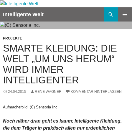
Zum
Inhalt
Suchen
Intelligente Welt
springen
PRIMÄR
MENÜ
PROJEKTE
SMARTE KLEIDUNG: DIE
WELT „UM UNS HERUM“
WIRD IMMER
INTELLIGENTER
24.04.2015
RENE WAGNER
KOMMENTAR HINTERLASSEN
Aufmacherbild: (C) Sensoria Inc.
Noch näher dran geht es kaum: Intelligente Kleidung,
die dem Träger in praktisch allen nur erdenklichen