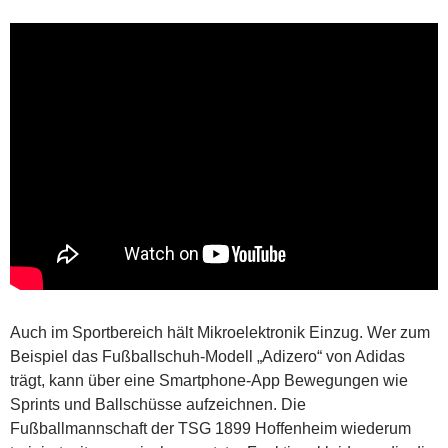
Auch im Sportbereich hält Mikroelektronik Einzug. Wer zum
Beispiel das Fußballschuh-Modell „Adizero“ von Adidas
trägt, kann über eine Smartphone-App Bewegungen wie
Sprints und Ballschüsse aufzeichnen. Die
Fußballmannschaft der TSG 1899 Hoffenheim wiederum