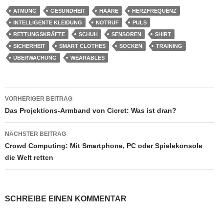
ATMUNG
GESUNDHEIT
HAARE
HERZFREQUENZ
INTELLIGENTE KLEIDUNG
NOTRUF
PULS
RETTUNGSKRÄFTE
SCHUH
SENSOREN
SHIRT
SICHERHEIT
SMART CLOTHES
SOCKEN
TRAINING
ÜBERWACHUNG
WEARABLES
Beitragsnavigation
VORHERIGER BEITRAG
Das Projektions-Armband von Cicret: Was ist dran?
NÄCHSTER BEITRAG
Crowd Computing: Mit Smartphone, PC oder Spielekonsole
die Welt retten
SCHREIBE EINEN KOMMENTAR