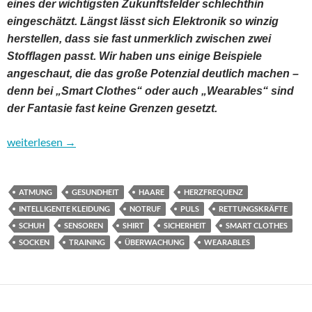
eines der wichtigsten Zukunftsfelder schlechthin
eingeschätzt. Längst lässt sich Elektronik so winzig
herstellen, dass sie fast unmerklich zwischen zwei
Stofflagen passt. Wir haben uns einige Beispiele
angeschaut, die das große Potenzial deutlich machen –
denn bei „Smart Clothes“ oder auch „Wearables“ sind
der Fantasie fast keine Grenzen gesetzt.
Smarte Kleidung: Die Welt „um uns herum“ wird immer intellige
weiterlesen
→
ATMUNG
GESUNDHEIT
HAARE
HERZFREQUENZ
INTELLIGENTE KLEIDUNG
NOTRUF
PULS
RETTUNGSKRÄFTE
SCHUH
SENSOREN
SHIRT
SICHERHEIT
SMART CLOTHES
SOCKEN
TRAINING
ÜBERWACHUNG
WEARABLES