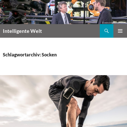
Zum
Inhalt
springen
Suchen
Intelligente Welt
PRIMÄR
MENÜ
Schlagwortarchiv: Socken