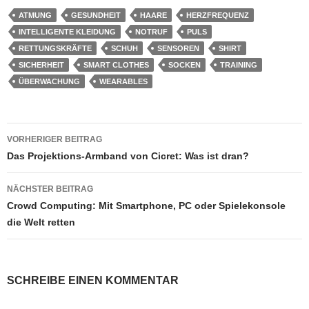
ATMUNG
GESUNDHEIT
HAARE
HERZFREQUENZ
INTELLIGENTE KLEIDUNG
NOTRUF
PULS
RETTUNGSKRÄFTE
SCHUH
SENSOREN
SHIRT
SICHERHEIT
SMART CLOTHES
SOCKEN
TRAINING
ÜBERWACHUNG
WEARABLES
Beitragsnavigation
VORHERIGER BEITRAG
Das Projektions-Armband von Cicret: Was ist dran?
NÄCHSTER BEITRAG
Crowd Computing: Mit Smartphone, PC oder Spielekonsole
die Welt retten
SCHREIBE EINEN KOMMENTAR