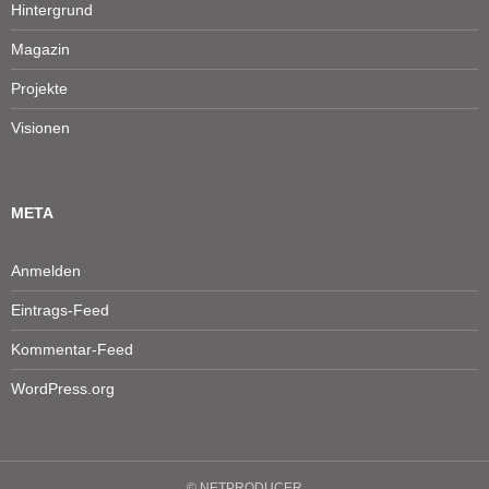
Hintergrund
Magazin
Projekte
Visionen
META
Anmelden
Eintrags-Feed
Kommentar-Feed
WordPress.org
Durch die weitere Nutzung der Seite stimmen Sie der Verwendung von
Cookies zu.
Datenschutz & Cookies
© NETPRODUCER