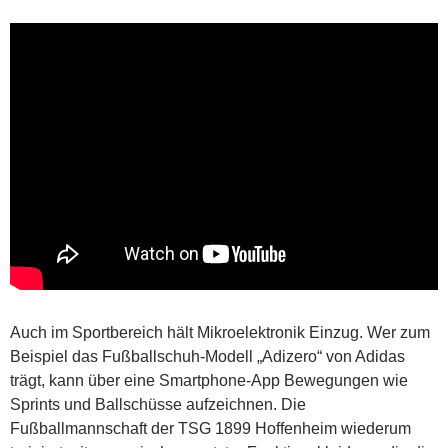
Auch im Sportbereich hält Mikroelektronik Einzug. Wer zum
Beispiel das Fußballschuh-Modell „Adizero“ von Adidas
trägt, kann über eine Smartphone-App Bewegungen wie
Sprints und Ballschüsse aufzeichnen. Die
Fußballmannschaft der TSG 1899 Hoffenheim wiederum