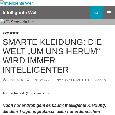
Zum
Inhalt
Suchen
Intelligente Welt
springen
PRIMÄR
MENÜ
PROJEKTE
SMARTE KLEIDUNG: DIE
WELT „UM UNS HERUM“
WIRD IMMER
INTELLIGENTER
24.04.2015
RENE WAGNER
KOMMENTAR HINTERLASSEN
Aufmacherbild: (C) Sensoria Inc.
Noch näher dran geht es kaum: Intelligente Kleidung,
die dem Träger in praktisch allen nur erdenklichen