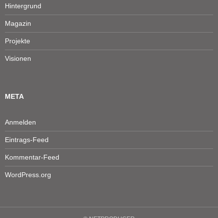
Hintergrund
Magazin
Projekte
Visionen
META
Anmelden
Eintrags-Feed
Kommentar-Feed
WordPress.org
Durch die weitere Nutzung der Seite stimmen Sie der Verwendung von
Cookies zu.
Datenschutz & Cookies