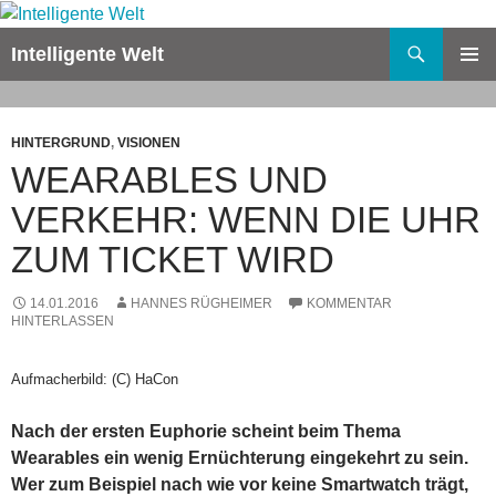
Zum
Inhalt
Suchen
Intelligente Welt
springen
PRIMÄR
MENÜ
HINTERGRUND
,
VISIONEN
WEARABLES UND
VERKEHR: WENN DIE UHR
ZUM TICKET WIRD
14.01.2016
HANNES RÜGHEIMER
KOMMENTAR
HINTERLASSEN
Aufmacherbild: (C) HaCon
Nach der ersten Euphorie scheint beim Thema
Wearables ein wenig Ernüchterung eingekehrt zu sein.
Wer zum Beispiel nach wie vor keine Smartwatch trägt,