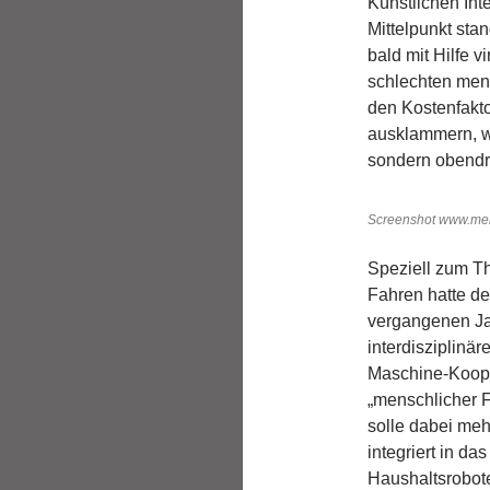
Künstlichen Int
Mittelpunkt st
bald mit Hilfe v
schlechten men
den Kostenfakt
ausklammern, we
sondern obendr
Screenshot www.me
Speziell zum T
Fahren hatte d
vergangenen Jah
interdisziplinä
Maschine-Kooper
„menschlicher F
solle dabei meh
integriert in d
Haushaltsrobote