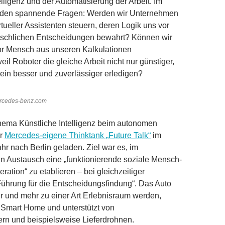
elligenz und der Automatisierung der Arbeit. Im
anden spannende Fragen: Werden wir Unternehmen
irtueller Assistenten steuern, deren Logik uns vor
schlichen Entscheidungen bewahrt? Können wir
or Mensch aus unseren Kalkulationen
il Roboter die gleiche Arbeit nicht nur günstiger,
ein besser und zuverlässiger erledigen?
rcedes-benz.com
hema Künstliche Intelligenz beim autonomen
er
Mercedes-eigene Thinktank „Future Talk“
im
r nach Berlin geladen. Ziel war es, im
ren Austausch eine „funktionierende soziale Mensch-
ation“ zu etablieren – bei gleichzeitiger
ührung für die Entscheidungsfindung“. Das Auto
r und mehr zu einer Art Erlebnisraum werden,
as Smart Home und unterstützt von
rn und beispielsweise Lieferdrohnen.