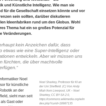
 und Künstliche Intelligenz. Wie man sie
 für die Gesellschaft einsetzen könnte und vor
renzen sein sollten, darüber diskutieren
elen Ideenfabriken rund um den Globus. Wohl
es Thema hat ein so großes Potenzial für
e Veränderungen.
erhaupt kein Anzeichen dafür, dass
 etwas wie eine Super-Intelligenz oder
ationen entwickeln. Aber wir müssen uns
 fürchten, die über machtvolle
erfügen.“
Informatiker Noel
Noel Sharkey, Professor für KI an
sor für künstliche
der Uni Sheffield. (C) Von Andy
 Robotik an der
Miah from Liverpool, UK – Noel
Sharkey, CC BY-SA 2.0,
field, sieht man seit
https://commons.wikimedia.org/w/in
 als Gast oder
dex.php?curid=18987135