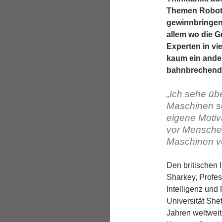
Themen Robotik
gewinnbringend
allem wo die G
Experten in vi
kaum ein ander
bahnbrechend
„Ich sehe üb
Maschinen so
eigene Motiv
vor Menschen
Maschinen v
Den britischen 
Sharkey, Profes
Intelligenz und
Universität Shef
Jahren weltweit