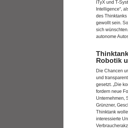
ITyX und T-Syste
Intelligence“, a
des Thinktanks 
gewollt sein. S
sich wünschten,
autonome Autos
Thinktank
Robotik u
Die Chancen und
und transparent
gesetzt. „Die k
fordern neue F
Unternehmen, So
Grünzner, Gesc
Thinktank wolle
interessierte U
Verbraucherakz