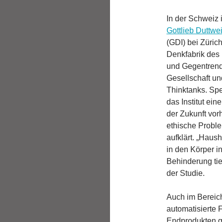
In der Schweiz 
Gottlieb Duttweil
(GDI) bei Zürich
Denkfabrik des
und Gegentrends
Gesellschaft un
Thinktanks. Sp
das Institut ein
der Zukunft vor
ethische Probl
aufklärt. „Haus
in den Körper i
Behinderung tie
der Studie.
Auch im Bereic
automatisierte
Endprodukten ge