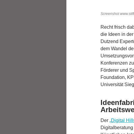
Screenshot www.stif
Recht frisch dab
die Ideen in der
Dutzend Experte
dem Wandel der 
Umsetzungsvorsc
Konferenzen zur
Förderer und S
Foundation, KPM
Universität Sie
Ideenfabri
Arbeitswe
Der
„Digital Hil
Digitalberatun