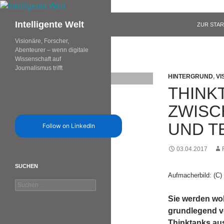
Zum
Inhalt
Suchen
Intelligente Welt
ZUR STAR
springen
Visionäre, Forscher,
Abenteurer – wenn digitale
Wissenschaft auf
Journalismus trifft
HINTERGRUND
,
VI
THINK
ZWISC
UND T
Follow on LinkedIn
03.04.2017
SUCHEN
Aufmacherbild: (C)
Suchen
nach:
Sie werden wo
grundlegend ve
Thinktanks aus