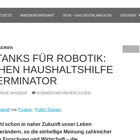
TSEITE
#MEDIENEHRENAMT
09:59 – DAS DIGITALMAGAZIN
VISIONEN
SIONEN
TANKS FÜR ROBOTIK:
HEN HAUSHALTSHILFE
ERMINATOR
RENE WAGNER
KOMMENTAR HINTERLASSEN
geralt
via
Pixabay
,
Public Domain
hl schon in naher Zukunft unser Leben
rändern, so die einhellige Meinung zahlreicher
 Forschung und Wirtschaft – die