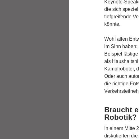
Keynote-Speake
die sich spezie
tiefgreifende V
könnte.
Wohl allen Entw
im Sinn haben:
Beispiel lästig
als Haushaltshi
Kampfroboter, d
Oder auch auto
die richtige E
Verkehrsteilneh
Braucht e
Robotik?
In einem Mitte 
diskutierten di