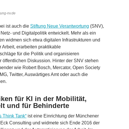
tung-nv.de
ei ist auch die
Stiftung Neue Verantwortung
(SNV),
 Netz- und Digitalpolitik entwickelt. Mehr als ein
n widmen sich etwa digitalen Infrastrukturen und
Arbeit, erarbeiten praktikable
hläge für die Politik und organisieren
 öffentlichen Diskussion. Hinter der SNV stehen
pender wie Robert Bosch, Mercator, Open Society
G, Twitter, Auswärtiges Amt oder auch die
gen.
ken für KI in der Mobilität,
lt und für Behinderte
ls Think Tank“
ist eine Einrichtung der Münchener
g Eck Consulting und widmete sich Ende 2016 der