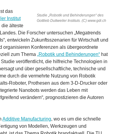
ist das
Studie „Robotik und Behinderungen“ des
er Institut
Gottlieb Duttweiler Instituts. (C) www.gdi.ch
 die älteste
 Landes. Die Forscher untersuchen „Megatrends
“, entwickeln Zukunftsszenarien für Wirtschaft und
d organisieren Konferenzen als übergeordnete
eziell zum Thema
„Robotik und Behinderungen“
hat
e Studie veröffentlicht, die hilfreiche Technologien in
hersagt und über gesellschaftliche, technische und
eme durch die vermehrte Nutzung von Robotik
halts-Roboter, Prothesen aus dem 3-D-Drucker oder
ntegrierte Nanobots werden das Leben mit
fgreifend verändern“, prognostizieren die Autoren
h
Additive Manufacturing
, wo es um die schnelle
 Fertigung von Modellen, Werkzeugen und
ht, ist das Thema Robotik brandaktuell. Die TU