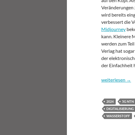
auf den Kopf. Al
Veränderungen z
wird bereits ein
verbessert die 
Midjourney
beko
kann. Kleinere 
werden zum Teil
Verlag hat soga
der elektronisch
der Einfachheit 
Digitalisierungs
weiterlesen
→
2024
5G NTN
DIGITALISIERUNG
WASSERSTOFF