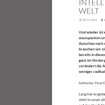
INTEL
WELT
08.12.2023
Und wieder ist e
auszupacken und
Ausschau nach d
brauchen wir nic
bereits in dies
ganz im Vorderg
verändert die 
weniger radikal
Aufmacher: Pavel D
Lang hat es gedau
zieht in unser a