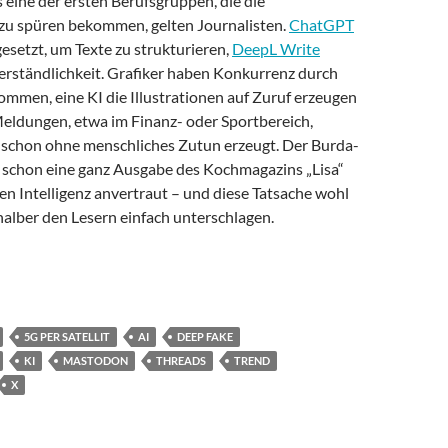
s eine der ersten Berufsgruppen, die die
u spüren bekommen, gelten Journalisten.
ChatGPT
gesetzt, um Texte zu strukturieren,
DeepL Write
Verständlichkeit. Grafiker haben Konkurrenz durch
mmen, eine KI die Illustrationen auf Zuruf erzeugen
Meldungen, etwa im Finanz- oder Sportbereich,
 schon ohne menschliches Zutun erzeugt. Der Burda-
r schon eine ganz Ausgabe des Kochmagazins „Lisa“
en Intelligenz anvertraut – und diese Tatsache wohl
halber den Lesern einfach unterschlagen.
trends 2024: Künstliche Intelligenz verändert die Welt
5G PER SATELLIT
AI
DEEP FAKE
KI
MASTODON
THREADS
TREND
X