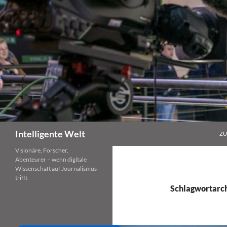
Zum
Inhalt
springen
Suchen
Intelligente Welt
ZU
Visionäre, Forscher,
Abenteurer – wenn digitale
Wissenschaft auf Journalismus
trifft
Schlagwortarch