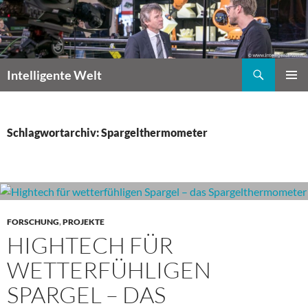
Zum
Inhalt
springen
Suchen
Intelligente Welt
PRIMÄR
MENÜ
Schlagwortarchiv: Spargelthermometer
FORSCHUNG
,
PROJEKTE
HIGHTECH FÜR
WETTERFÜHLIGEN
SPARGEL – DAS