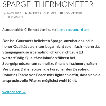
SPARGELTHERMOMETER
16.03.2017
HANNES RÜGHEIMER
KOMMENTAR
HINTERLASSEN
Aufmacherbild: (C) Bernard Leprince via
itinerairegourmand.com
Den bei Gourmets beliebten Spargel anzubauen und in
hoher Qualität zu ernten ist gar nicht so einfach – denn das
Stangengemüse ist empfindlich und nicht zuletzt
wetterfühlig. Qualitätseinbußen führen bei
Spargelproduzenten schnell zu finanziell schmerzhaften
Verlusten. Daher sorgen die Forscher des Deepfield
Robotics Teams von Bosch mit Hightech dafür, dass sich die
anspruchsvolle Pflanze möglichst wohl fühlt.
Hightech für wetterfühligen Spargel – das Spargelthermometer
weiterlesen
→