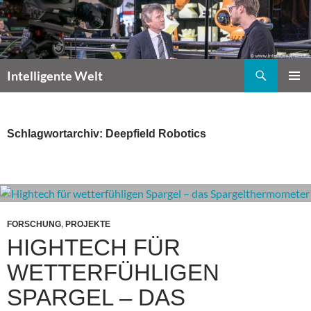
Zum
Inhalt
springen
Suchen
Intelligente Welt
PRIMÄR
MENÜ
Schlagwortarchiv: Deepfield Robotics
FORSCHUNG
,
PROJEKTE
HIGHTECH FÜR
WETTERFÜHLIGEN
SPARGEL – DAS