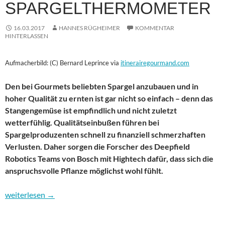
SPARGELTHERMOMETER
16.03.2017
HANNES RÜGHEIMER
KOMMENTAR
HINTERLASSEN
Aufmacherbild: (C) Bernard Leprince via
itinerairegourmand.com
Den bei Gourmets beliebten Spargel anzubauen und in
hoher Qualität zu ernten ist gar nicht so einfach – denn das
Stangengemüse ist empfindlich und nicht zuletzt
wetterfühlig. Qualitätseinbußen führen bei
Spargelproduzenten schnell zu finanziell schmerzhaften
Verlusten. Daher sorgen die Forscher des Deepfield
Robotics Teams von Bosch mit Hightech dafür, dass sich die
anspruchsvolle Pflanze möglichst wohl fühlt.
Hightech für wetterfühligen Spargel – das Spargelthermometer
weiterlesen
→