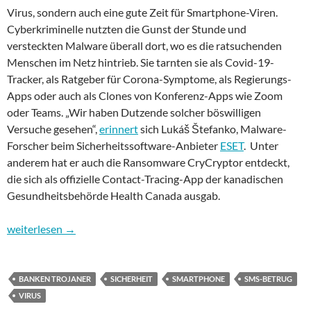
Virus, sondern auch eine gute Zeit für Smartphone-Viren.
Cyberkriminelle nutzten die Gunst der Stunde und
versteckten Malware überall dort, wo es die ratsuchenden
Menschen im Netz hintrieb. Sie tarnten sie als Covid-19-
Tracker, als Ratgeber für Corona-Symptome, als Regierungs-
Apps oder auch als Clones von Konferenz-Apps wie Zoom
oder Teams. „Wir haben Dutzende solcher böswilligen
Versuche gesehen“,
erinnert
sich Lukáš Štefanko, Malware-
Forscher beim Sicherheitssoftware-Anbieter
ESET
. Unter
anderem hat er auch die Ransomware CryCryptor entdeckt,
die sich als offizielle Contact-Tracing-App der kanadischen
Gesundheitsbehörde Health Canada ausgab.
Sicherheit im Internet – Teil 12: Das Smartphone, Sicherheitslüc
weiterlesen
→
BANKEN TROJANER
SICHERHEIT
SMARTPHONE
SMS-BETRUG
VIRUS