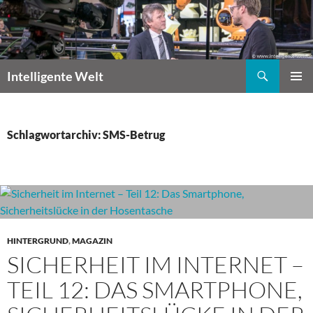
Zum
Inhalt
springen
Suchen
Intelligente Welt
PRIMÄR
MENÜ
Schlagwortarchiv: SMS-Betrug
HINTERGRUND
,
MAGAZIN
SICHERHEIT IM INTERNET –
TEIL 12: DAS SMARTPHONE,