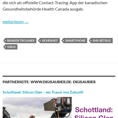
die sich als offizielle Contact-Tracing-App der kanadischen
Gesundheitsbehörde Health Canada ausgab.
Sicherheit im Internet – Teil 12: Das Smartphone, Sicherheitslüc
weiterlesen
→
BANKEN TROJANER
SICHERHEIT
SMARTPHONE
SMS-BETRUG
VIRUS
PARTNERSEITE: WWW.DIGISAURIER.DE: DIGISAURIER
Schottland: Silicon Glen – ein Traum von Zukunft