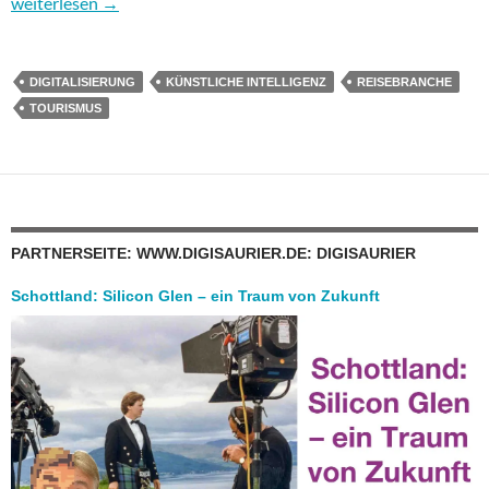
Digitalisierung im Tourismus: Alle Achtung, die Reisebranche ist 
weiterlesen
→
DIGITALISIERUNG
KÜNSTLICHE INTELLIGENZ
REISEBRANCHE
TOURISMUS
PARTNERSEITE: WWW.DIGISAURIER.DE: DIGISAURIER
Schottland: Silicon Glen – ein Traum von Zukunft