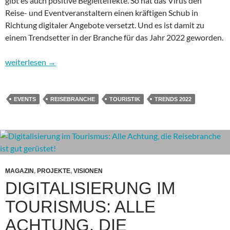
gibt es auch positive Begleiteffekte. So hat das Virus den
Reise- und Eventveranstaltern einen kräftigen Schub in
Richtung digitaler Angebote versetzt. Und es ist damit zu
einem Trendsetter in der Branche für das Jahr 2022 geworden.
Technologie-Trends 2022: Wohin zieht es die Reise- und Eventb
weiterlesen
→
EVENTS
REISEBRANCHE
TOURISTIK
TRENDS 2022
MAGAZIN
,
PROJEKTE
,
VISIONEN
DIGITALISIERUNG IM
TOURISMUS: ALLE
ACHTUNG, DIE