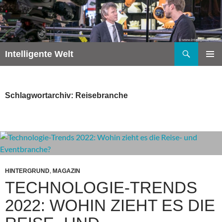
Zum
Inhalt
springen
Suchen
Intelligente Welt
PRIMÄR
MENÜ
Schlagwortarchiv: Reisebranche
HINTERGRUND
,
MAGAZIN
TECHNOLOGIE-TRENDS
2022: WOHIN ZIEHT ES DIE