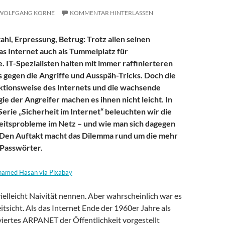
WOLFGANG KORNE
KOMMENTAR HINTERLASSEN
ahl, Erpressung, Betrug: Trotz allen seinen
das Internet auch als Tummelplatz für
. IT-Spezialisten halten mit immer raffinierteren
s gegen die Angriffe und Ausspäh-Tricks. Doch die
ktionsweise des Internets und die wachsende
ie der Angreifer machen es ihnen nicht leicht. In
erie „Sicherheit im Internet“ beleuchten wir die
eitsprobleme im Netz – und wie man sich dagegen
 Den Auftakt macht das Dilemma rund um die mehr
 Passwörter.
amed Hasan via Pixabay
elleicht Naivität nennen. Aber wahrscheinlich war es
tsicht. Als das Internet Ende der 1960er Jahre als
viertes ARPANET der Öffentlichkeit vorgestellt