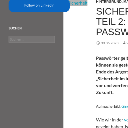
HINTERGRUND
,
MA
Follow on LinkedIn
SICHER
TEIL 2
PASS
SUCHEN
Suchen
30.06.2023
nach:
Passwörter gelt
können sie gest
Ende des Ärgers
„Sicherheit im 
vor und werfen 
Zukunft.
Aufmacherbild:
Gin
Wie wir in der
v
gezeigt haben, i