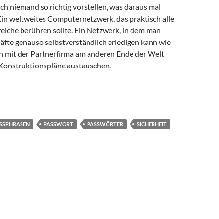
ch niemand so richtig vorstellen, was daraus mal
in weltweites Computernetzwerk, das praktisch alle
eiche berühren sollte. Ein Netzwerk, in dem man
äfte genauso selbstverständlich erledigen kann wie
 mit der Partnerfirma am anderen Ende der Welt
Konstruktionspläne austauschen.
ternet – Teil 1: Die Crux mit den Passwörtern
SSPHRASEN
PASSWORT
PASSWÖRTER
SICHERHEIT