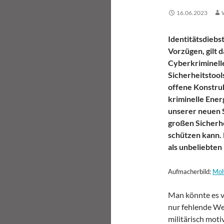
16.06.2023
Identitätsdiebst
Vorzügen, gilt 
Cyberkriminelle
Sicherheitstool
offene Konstru
kriminelle Energ
unserer neuen S
großen Sicherh
schützen kann.
als unbeliebten
Aufmacherbild:
Moh
Man könnte es vi
nur fehlende Wei
militärisch moti