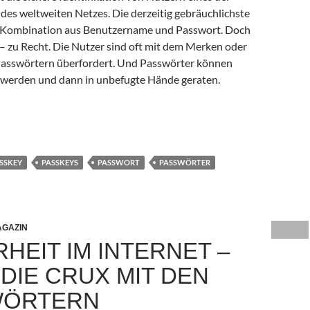
es weltweiten Netzes. Die derzeitig gebräuchlichste
e Kombination aus Benutzername und Passwort. Doch
t – zu Recht. Die Nutzer sind oft mit dem Merken oder
asswörtern überfordert. Und Passwörter können
n werden und dann in unbefugte Hände geraten.
ternet – Teil 2: Das Ende der Passwörter
SSKEY
PASSKEYS
PASSWORT
PASSWÖRTER
GAZIN
HEIT IM INTERNET –
: DIE CRUX MIT DEN
WÖRTERN