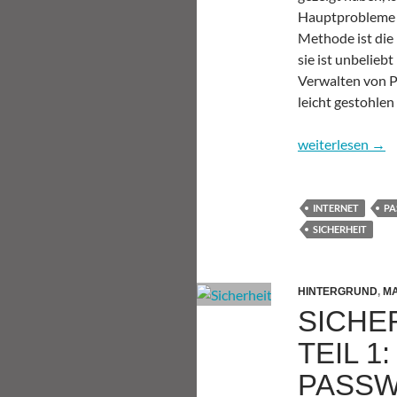
Hauptprobleme d
Methode ist di
sie ist unbelieb
Verwalten von P
leicht gestohle
Sicherheit im In
weiterlesen
→
INTERNET
PA
SICHERHEIT
HINTERGRUND
,
MA
SICHER
TEIL 1
PASS