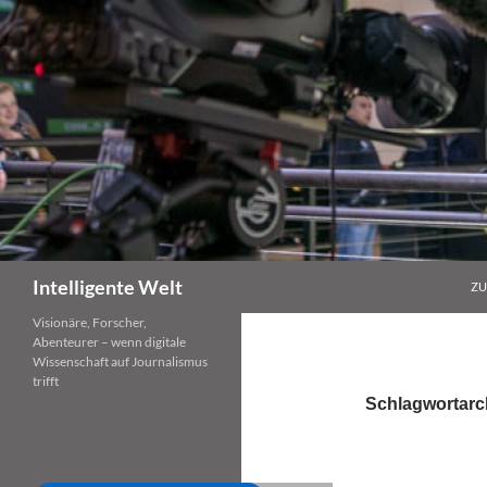
Zum
Inhalt
springen
Suchen
Intelligente Welt
ZU
Visionäre, Forscher,
Abenteurer – wenn digitale
Wissenschaft auf Journalismus
trifft
Schlagwortarc