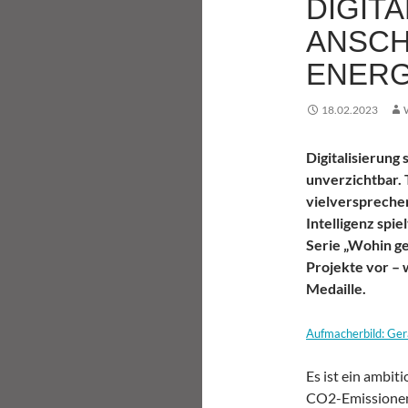
DIGIT
ANSCH
ENER
18.02.2023
Digitalisierung
unverzichtbar. 
vielverspreche
Intelligenz spie
Serie „Wohin geh
Projekte vor – 
Medaille.
Aufmacherbild: Ger
Es ist ein ambiti
CO2-Emissionen 