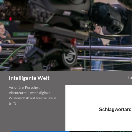
Zum
Inhalt
springen
Suchen
Intelligente Welt
ZU
Visionäre, Forscher,
Abenteurer – wenn digitale
Wissenschaft auf Journalismus
trifft
Schlagwortarch