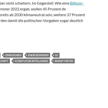
 aber nicht scheitern. Im Gegenteil: Wie eine
Bitkom-
mmer 2022 ergab, wollen 45 Prozent de
eits ab 2030 klimaneutral sein, weitere 37 Prozent
rden damit die politischen Vorgaben sogar deutlich
 Digitalien? Folge 20: Digitalisierung als Anschub für die Energie
EMISSIONEN
ENERGIESPAREN
KI
SCHAFT
KÜNSTLICHE INTELLIGENZ
SMART METER