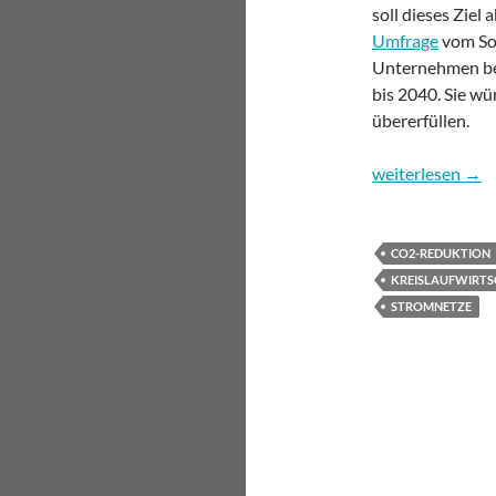
soll dieses Ziel
Umfrage
vom So
Unternehmen ber
bis 2040. Sie wü
übererfüllen.
Wohin geht es in
weiterlesen
→
CO2-REDUKTION
KREISLAUFWIRT
STROMNETZE