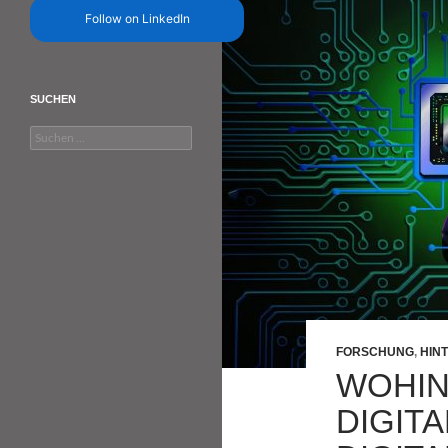
Follow on LinkedIn
SUCHEN
Suchen
nach:
FORSCHUNG
,
HIN
WOHIN
DIGITA