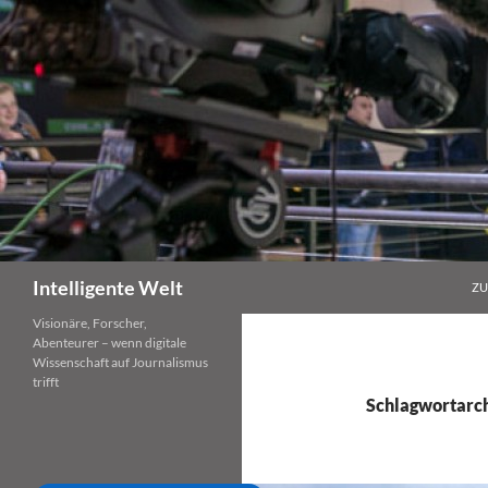
Zum
Inhalt
springen
Suchen
Intelligente Welt
ZU
Visionäre, Forscher,
Abenteurer – wenn digitale
Wissenschaft auf Journalismus
trifft
Schlagwortarch