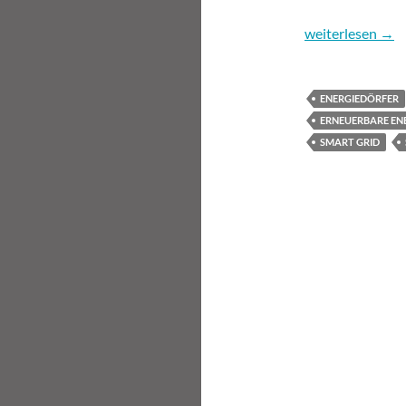
Energiewende: k
weiterlesen
→
ENERGIEDÖRFER
ERNEUERBARE EN
SMART GRID