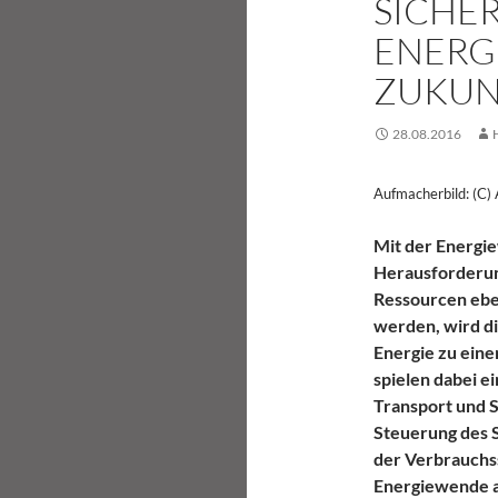
SICHE
ENERG
ZUKUN
28.08.2016
Aufmacherbild: (C)
Mit der Energie
Herausforderung
Ressourcen ebe
werden, wird di
Energie zu ein
spielen dabei ei
Transport und 
Steuerung des 
der Verbrauchss
Energiewende a