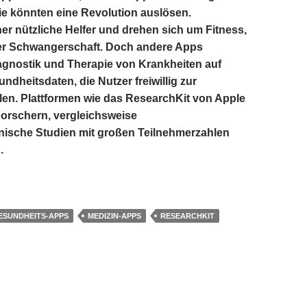
e könnten eine Revolution auslösen.
her nützliche Helfer und drehen sich um Fitness,
r Schwangerschaft. Doch andere Apps
agnostik und Therapie von Krankheiten auf
ndheitsdaten, die Nutzer freiwillig zur
len. Plattformen wie das ResearchKit von Apple
orschern, vergleichsweise
nische Studien mit großen Teilnehmerzahlen
.
hung per App
ESUNDHEITS-APPS
MEDIZIN-APPS
RESEARCHKIT