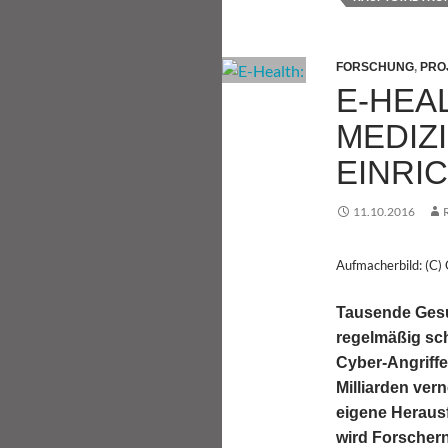
FORSCHUNG
,
PRO
E-HEAL
MEDIZ
EINRI
11.10.2016
Aufmacherbild: (C)
Tausende Gesu
regelmäßig sc
Cyber-Angriffe
Milliarden vern
eigene Herausf
wird Forschern