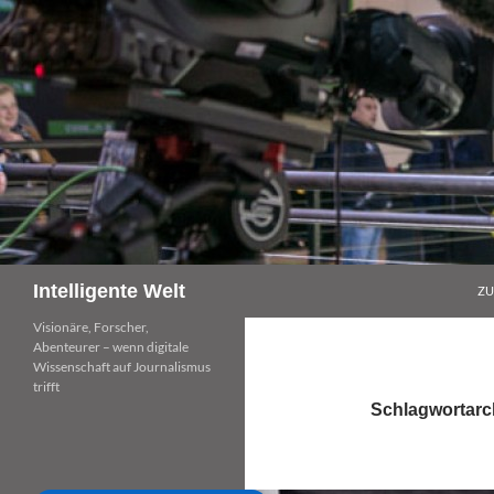
Zum
Inhalt
springen
Suchen
Intelligente Welt
ZU
Visionäre, Forscher,
Abenteurer – wenn digitale
Wissenschaft auf Journalismus
trifft
Schlagwortarch