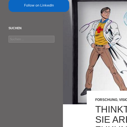
Follow on LinkedIn
SUCHEN
Suchen
nach:
FORSCHUNG
,
VIS
THINK
SIE A