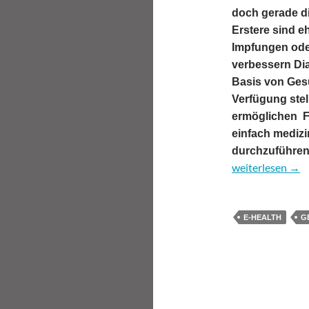
doch gerade di
Erstere sind e
Impfungen ode
verbessern Di
Basis von Gesu
Verfügung stel
ermöglichen F
einfach medizi
durchzuführen
E-Health: Forsc
weiterlesen
→
E-HEALTH
G