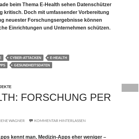
ade beim Thema E-Health sehen Datenschützer
g kritisch. Doch mit umfassender Vorbereitung
g neuester Forschungsergebnisse können
sche Einrichtungen und Unternehmen schützen.
medizinische Apps und Einrichtungen sicher?
E
CYBER-ATTACKEN
E-HEALTH
PPS
GESUNDHEITSDATEN
JEKTE
LTH: FORSCHUNG PER
RENE WAGNER
KOMMENTAR HINTERLASSEN
pps kennt man, Medizin-Apps eher weniger –