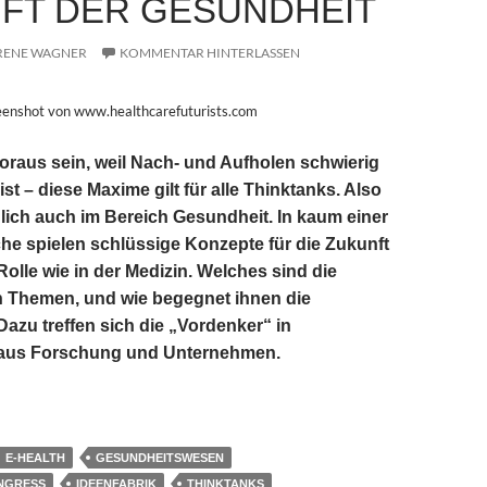
FT DER GESUNDHEIT
RENE WAGNER
KOMMENTAR HINTERLASSEN
eenshot von www.healthcarefuturists.com
voraus sein, weil Nach- und Aufholen schwierig
st – diese Maxime gilt für alle Thinktanks. Also
lich auch im Bereich Gesundheit. In kaum einer
e spielen schlüssige Konzepte für die Zukunft
Rolle wie in der Medizin. Welches sind die
 Themen, und wie begegnet ihnen die
Dazu treffen sich die „Vordenker“ in
 aus Forschung und Unternehmen.
edizin: Sie arbeiten an der Zukunft der Gesundheit
E-HEALTH
GESUNDHEITSWESEN
NGRESS
IDEENFABRIK
THINKTANKS