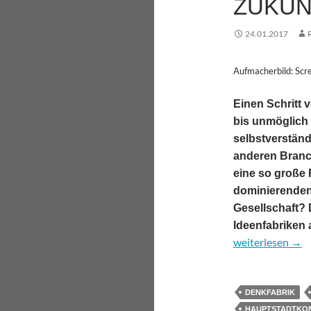
ZUKUN
24.01.2017
Aufmacherbild: Scr
Einen Schritt 
bis unmöglich i
selbstverständ
anderen Branch
eine so große 
dominierenden
Gesellschaft? 
Ideenfabriken
Thinktanks für M
weiterlesen
→
DENKFABRIK
HAUPTSTADTKO