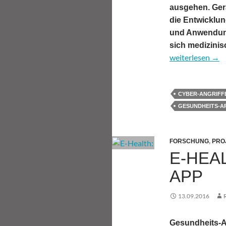
ausgehen. Ger
die Entwicklun
und Anwendun
sich medizini
E-Health: Sind 
weiterlesen
→
CYBER-ANGRIFF
GESUNDHEITS-A
FORSCHUNG
,
PRO
E-HEA
APP
13.09.2016
Gesundheits-A