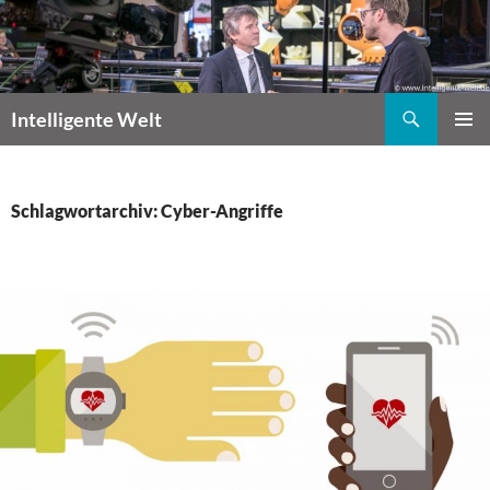
Zum
Inhalt
springen
Suchen
Intelligente Welt
PRIMÄR
MENÜ
Schlagwortarchiv: Cyber-Angriffe