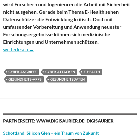
wird Forschern und Ingenieuren die Arbeit mit Sicherheit
nicht ausgehen. Gerade beim Thema E-Health sehen
Datenschützer die Entwicklung kritisch. Doch mit
umfassender Vorbereitung und Anwendung neuester
Forschungsergebnisse können sich medizinische
Einrichtungen und Unternehmen schützen.
E-Health: Sind medizinische Apps und Einrichtungen sicher?
weiterlesen
→
CYBER-ANGRIFFE
CYBER-ATTACKEN
E-HEALTH
GESUNDHEITS-APPS
GESUNDHEITSDATEN
PARTNERSEITE: WWW.DIGISAURIER.DE: DIGISAURIER
Schottland: Silicon Glen – ein Traum von Zukunft