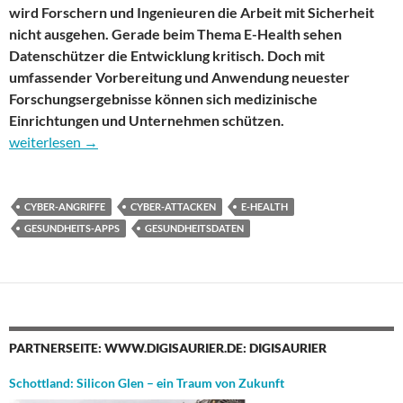
wird Forschern und Ingenieuren die Arbeit mit Sicherheit
nicht ausgehen. Gerade beim Thema E-Health sehen
Datenschützer die Entwicklung kritisch. Doch mit
umfassender Vorbereitung und Anwendung neuester
Forschungsergebnisse können sich medizinische
Einrichtungen und Unternehmen schützen.
E-Health: Sind medizinische Apps und Einrichtungen sicher?
weiterlesen
→
CYBER-ANGRIFFE
CYBER-ATTACKEN
E-HEALTH
GESUNDHEITS-APPS
GESUNDHEITSDATEN
PARTNERSEITE: WWW.DIGISAURIER.DE: DIGISAURIER
Schottland: Silicon Glen – ein Traum von Zukunft