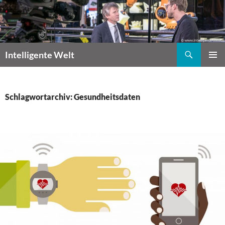
Zum
Inhalt
springen
Suchen
Intelligente Welt
PRIMÄR
MENÜ
Schlagwortarchiv: Gesundheitsdaten