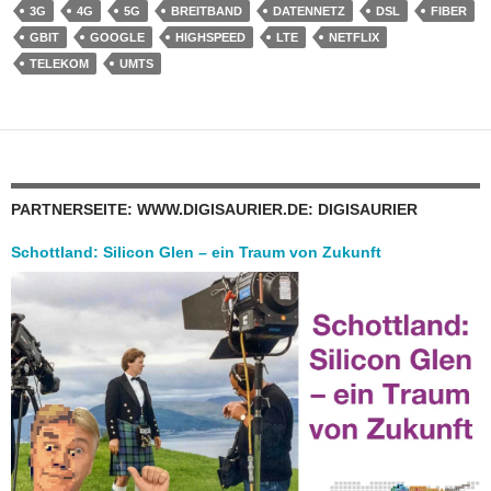
3G
4G
5G
BREITBAND
DATENNETZ
DSL
FIBER
GBIT
GOOGLE
HIGHSPEED
LTE
NETFLIX
TELEKOM
UMTS
PARTNERSEITE: WWW.DIGISAURIER.DE: DIGISAURIER
Schottland: Silicon Glen – ein Traum von Zukunft