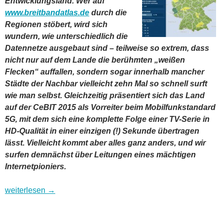
Entwicklungsland. Wer auf
www.breitbandatlas.de
durch die
Regionen stöbert, wird sich
wundern, wie unterschiedlich die
Datennetze ausgebaut sind – teilweise so extrem, dass
nicht nur auf dem Lande die berühmten „weißen
Flecken“ auffallen, sondern sogar innerhalb mancher
Städte der Nachbar vielleicht zehn Mal so schnell surft
wie man selbst. Gleichzeitig präsentiert sich das Land
auf der CeBIT 2015 als Vorreiter beim Mobilfunkstandard
5G, mit dem sich eine komplette Folge einer TV-Serie in
HD-Qualität in einer einzigen (!) Sekunde übertragen
lässt. Vielleicht kommt aber alles ganz anders, und wir
surfen demnächst über Leitungen eines mächtigen
Internetpioniers.
Highspeed-Datennetze: Endlich drückt Deutschland aufs Tem
weiterlesen
→