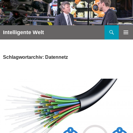
Zum
Inhalt
springen
Suchen
Intelligente Welt
PRIMÄR
MENÜ
Schlagwortarchiv: Datennetz