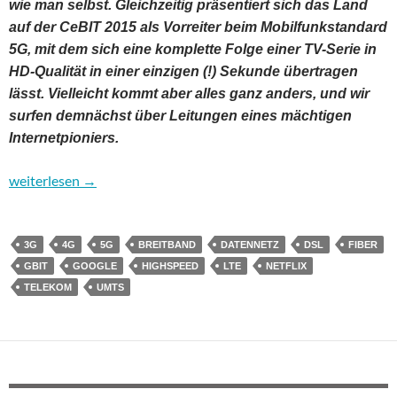
wie man selbst. Gleichzeitig präsentiert sich das Land
auf der CeBIT 2015 als Vorreiter beim Mobilfunkstandard
5G, mit dem sich eine komplette Folge einer TV-Serie in
HD-Qualität in einer einzigen (!) Sekunde übertragen
lässt. Vielleicht kommt aber alles ganz anders, und wir
surfen demnächst über Leitungen eines mächtigen
Internetpioniers.
Highspeed-Datennetze: Endlich drückt Deutschland aufs Tempo
weiterlesen
→
3G
4G
5G
BREITBAND
DATENNETZ
DSL
FIBER
GBIT
GOOGLE
HIGHSPEED
LTE
NETFLIX
TELEKOM
UMTS