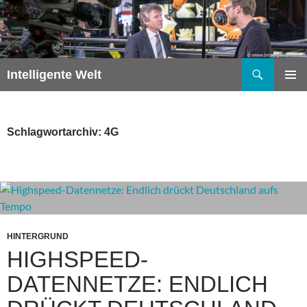
Zum
Inhalt
springen
Suchen
Intelligente Welt
PRIMÄR
MENÜ
Schlagwortarchiv: 4G
HINTERGRUND
HIGHSPEED-
DATENNETZE: ENDLICH