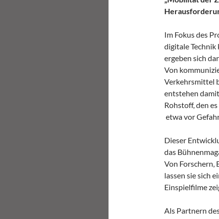
Herausforderun
Im Fokus des Pro
digitale Techni
ergeben sich dar
Von kommunizie
Verkehrsmittel b
entstehen dami
Rohstoff, den es
etwa vor Gefahr
Dieser Entwickl
das Bühnenmagaz
Von Forschern, 
lassen sie sich e
Einspielfilme z
Als Partnern de