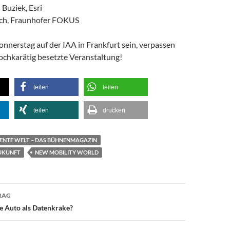
 Buziek, Esri
usch, Fraunhofer FOKUS
onnerstag auf der IAA in Frankfurt sein, verpassen
hochkarätig besetzte Veranstaltung!
teilen
teilen
teilen
drucken
GENTE WELT – DAS BÜHNENMAGAZIN
ZUKUNFT
NEW MOBILITY WORLD
avigation
RAG
e Auto als Datenkrake?