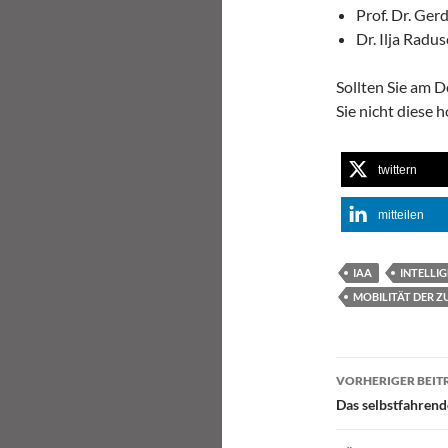
Prof. Dr. Gerd
Dr. Ilja Rad
Sollten Sie am D
Sie nicht diese 
twittern
mitteilen
IAA
INTELLI
MOBILITÄT DER 
Beitragsn
VORHERIGER BEIT
Das selbstfahrend