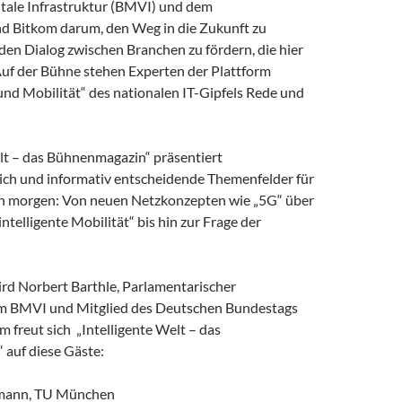
itale Infrastruktur (BMVI) und dem
 Bitkom darum, den Weg in die Zukunft zu
den Dialog zwischen Branchen zu fördern, die hier
 Auf der Bühne stehen Experten der Plattform
und Mobilität“ des nationalen IT-Gipfels Rede und
elt – das Bühnenmagazin“ präsentiert
ch und informativ entscheidende Themenfelder für
on morgen: Von neuen Netzkonzepten wie „5G“ über
intelligente Mobilität“ bis hin zur Frage der
rd Norbert Barthle, Parlamentarischer
im BMVI und Mitglied des Deutschen Bundestags
 freut sich „Intelligente Welt – das
auf diese Gäste:
ffmann, TU München