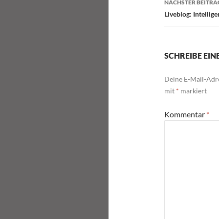
NÄCHSTER BEITRA
Liveblog: Intellig
SCHREIBE EI
Deine E-Mail-Adre
mit
*
markiert
Kommentar
*