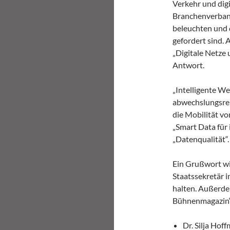
Verkehr und dig
Branchenverband
beleuchten und 
gefordert sind.
„Digitale Netze 
Antwort.
„Intelligente W
abwechslungsrei
die Mobilität v
„Smart Data für 
„Datenqualität“.
Ein Grußwort wi
Staatssekretär 
halten. Außerdem
Bühnenmagazin“ 
Dr. Silja Ho