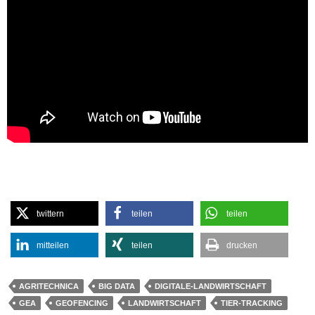
twittern
teilen
teilen
mitteilen
teilen
drucken
AGRITECHNICA
BIG DATA
DIGITALE-LANDWIRTSCHAFT
GEA
GEOFENCING
LANDWIRTSCHAFT
TIER-TRACKING