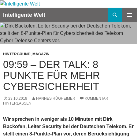
Zum
Inhalt
Suchen
Intelligente Welt
springen
PRIMÄR
MENÜ
HINTERGRUND
,
MAGAZIN
09:59 – DER TALK: 8
PUNKTE FÜR MEHR
CYBERSICHERHEIT
23.10.2018
HANNES RÜGHEIMER
KOMMENTAR
HINTERLASSEN
Wir sprechen in weniger als 10 Minuten mit Dirk
Backofen, Leiter Security bei der Deutschen Telekom. Er
stellt einen 8-Punkte-Plan vor, deren Berücksichtigung