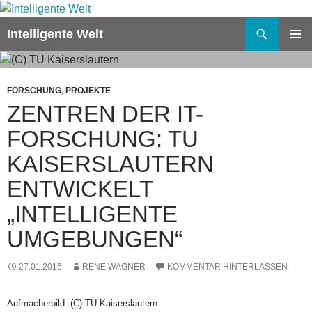
Zum
Inhalt
Suchen
Intelligente Welt
springen
PRIMÄR
MENÜ
FORSCHUNG
,
PROJEKTE
ZENTREN DER IT-
FORSCHUNG: TU
KAISERSLAUTERN
ENTWICKELT
„INTELLIGENTE
UMGEBUNGEN“
27.01.2016
RENE WAGNER
KOMMENTAR HINTERLASSEN
Aufmacherbild: (C) TU Kaiserslautern