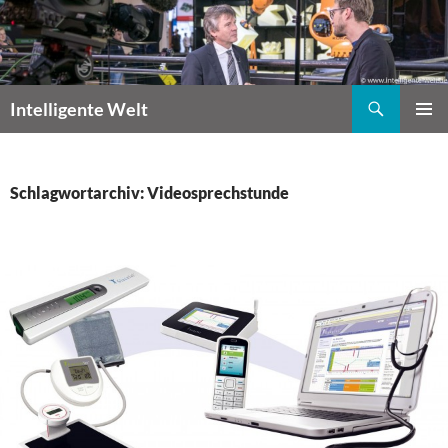
Zum
Inhalt
springen
Suchen
Intelligente Welt
PRIMÄR
MENÜ
Schlagwortarchiv: Videosprechstunde