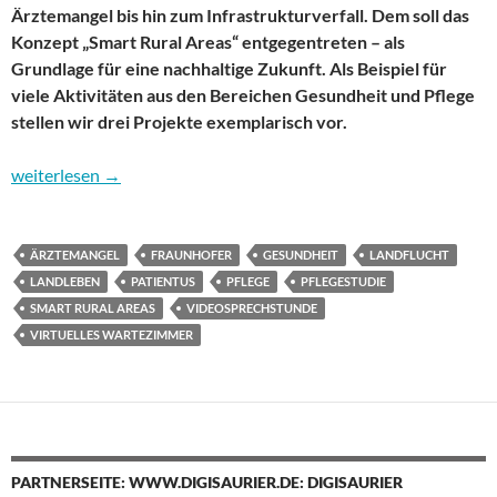
Ärztemangel bis hin zum Infrastrukturverfall. Dem soll das
Konzept „Smart Rural Areas“ entgegentreten – als
Grundlage für eine nachhaltige Zukunft. Als Beispiel für
viele Aktivitäten aus den Bereichen Gesundheit und Pflege
stellen wir drei Projekte exemplarisch vor.
Landleben 2.0: Medizin und Pflege werden „telegen“
weiterlesen
→
ÄRZTEMANGEL
FRAUNHOFER
GESUNDHEIT
LANDFLUCHT
LANDLEBEN
PATIENTUS
PFLEGE
PFLEGESTUDIE
SMART RURAL AREAS
VIDEOSPRECHSTUNDE
VIRTUELLES WARTEZIMMER
PARTNERSEITE: WWW.DIGISAURIER.DE: DIGISAURIER