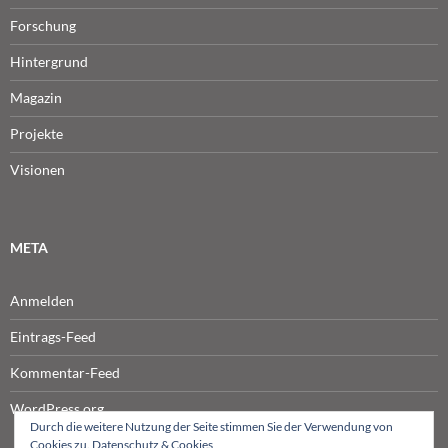
Forschung
Hintergrund
Magazin
Projekte
Visionen
META
Anmelden
Eintrags-Feed
Kommentar-Feed
WordPress.org
Durch die weitere Nutzung der Seite stimmen Sie der Verwendung von
Cookies zu.
Datenschutz & Cookies