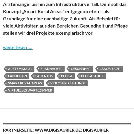
Ärztemangel bis hin zum Infrastrukturverfall. Dem soll das
Konzept „Smart Rural Areas“ entgegentreten – als
Grundlage für eine nachhaltige Zukunft. Als Beispiel für
viele Aktivitäten aus den Bereichen Gesundheit und Pflege
stellen wir drei Projekte exemplarisch vor.
Landleben 2.0: Medizin und Pflege werden „telegen“
weiterlesen
→
ÄRZTEMANGEL
FRAUNHOFER
GESUNDHEIT
LANDFLUCHT
LANDLEBEN
PATIENTUS
PFLEGE
PFLEGESTUDIE
SMART RURAL AREAS
VIDEOSPRECHSTUNDE
VIRTUELLES WARTEZIMMER
PARTNERSEITE: WWW.DIGISAURIER.DE: DIGISAURIER