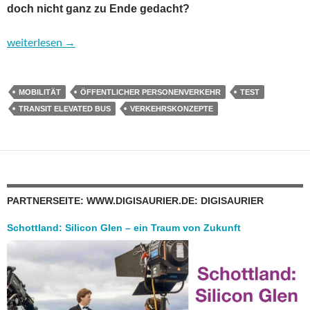
doch nicht ganz zu Ende gedacht?
Verrückt oder genial? Der Transit Elevated Bus
weiterlesen
→
MOBILITÄT
ÖFFENTLICHER PERSONENVERKEHR
TEST
TRANSIT ELEVATED BUS
VERKEHRSKONZEPTE
PARTNERSEITE: WWW.DIGISAURIER.DE: DIGISAURIER
Schottland: Silicon Glen – ein Traum von Zukunft