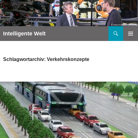
Zum
Inhalt
springen
Suchen
Intelligente Welt
PRIMÄR
MENÜ
Schlagwortarchiv: Verkehrskonzepte