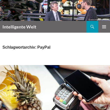
Zum
Inhalt
springen
Suchen
Intelligente Welt
PRIMÄR
MENÜ
Schlagwortarchiv: PayPal