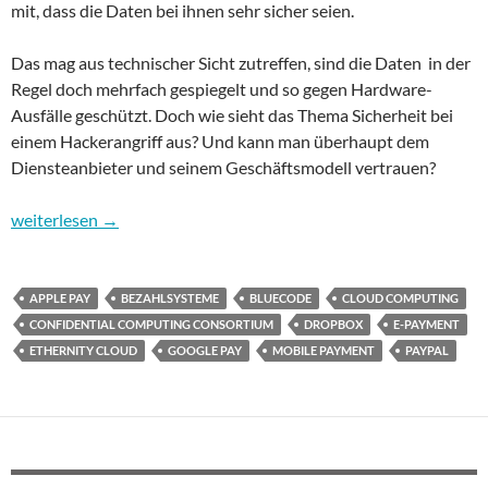
mit, dass die Daten bei ihnen sehr sicher seien.
Das mag aus technischer Sicht zutreffen, sind die Daten in der
Regel doch mehrfach gespiegelt und so gegen Hardware-
Ausfälle geschützt. Doch wie sieht das Thema Sicherheit bei
einem Hackerangriff aus? Und kann man überhaupt dem
Diensteanbieter und seinem Geschäftsmodell vertrauen?
Sicherheit im Internet – Teil 8: Cloud-Computing und Bezahlsy
weiterlesen
→
APPLE PAY
BEZAHLSYSTEME
BLUECODE
CLOUD COMPUTING
CONFIDENTIAL COMPUTING CONSORTIUM
DROPBOX
E-PAYMENT
ETHERNITY CLOUD
GOOGLE PAY
MOBILE PAYMENT
PAYPAL