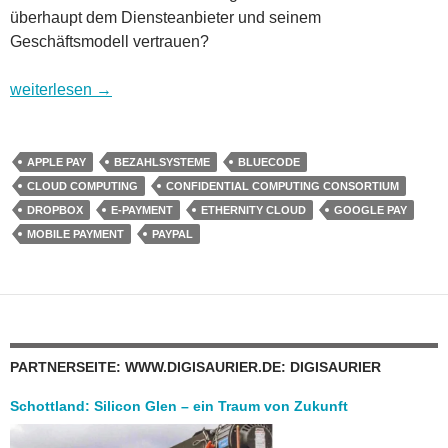
überhaupt dem Diensteanbieter und seinem
Geschäftsmodell vertrauen?
Sicherheit im Internet – Teil 8: Cloud-Computing und Bezahl
weiterlesen
→
APPLE PAY
BEZAHLSYSTEME
BLUECODE
CLOUD COMPUTING
CONFIDENTIAL COMPUTING CONSORTIUM
DROPBOX
E-PAYMENT
ETHERNITY CLOUD
GOOGLE PAY
MOBILE PAYMENT
PAYPAL
PARTNERSEITE: WWW.DIGISAURIER.DE: DIGISAURIER
Schottland: Silicon Glen – ein Traum von Zukunft