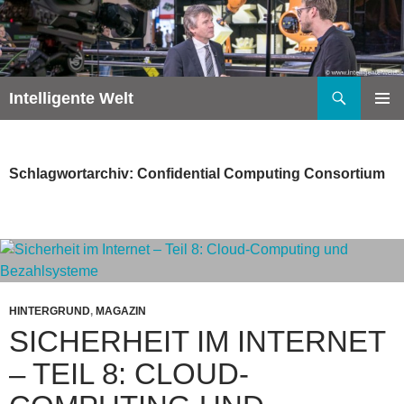
Zum
Inhalt
springen
Suchen
Intelligente Welt
PRIMÄR
MENÜ
Schlagwortarchiv: Confidential Computing Consortium
HINTERGRUND
,
MAGAZIN
SICHERHEIT IM INTERNET
– TEIL 8: CLOUD-