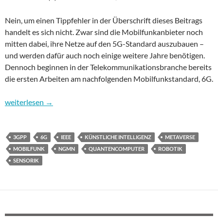
Nein, um einen Tippfehler in der Überschrift dieses Beitrags
handelt es sich nicht. Zwar sind die Mobilfunkanbieter noch
mitten dabei, ihre Netze auf den 5G-Standard auszubauen –
und werden dafür auch noch einige weitere Jahre benötigen.
Dennoch beginnen in der Telekommunikationsbranche bereits
die ersten Arbeiten am nachfolgenden Mobilfunkstandard, 6G.
Ausblick: Erste Ideen für 6G
weiterlesen
→
3GPP
6G
IEEE
KÜNSTLICHE INTELLIGENZ
METAVERSE
MOBILFUNK
NGMN
QUANTENCOMPUTER
ROBOTIK
SENSORIK