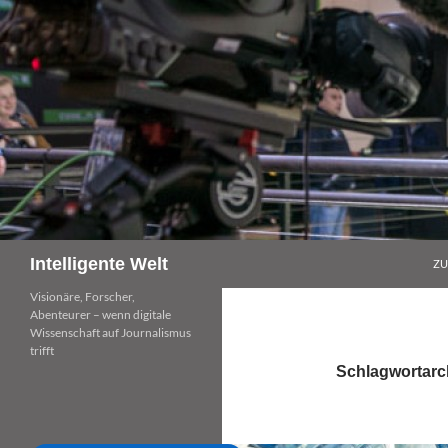
Zum
Inhalt
springen
Suchen
Intelligente Welt
ZU
Visionäre, Forscher,
Abenteurer – wenn digitale
Wissenschaft auf Journalismus
trifft
Schlagwortarc