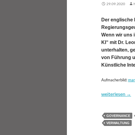
29.09.2020
Der englische 
Regierungsgew
Wenn wir uns i
KI“ mit Dr. L
unterhalten, g
von Führung un
Künstliche Inte
Aufmacherbild:
mar
Inside KI: KI u
weiterlesen
→
GOVERNANCE
VERWALTUNG