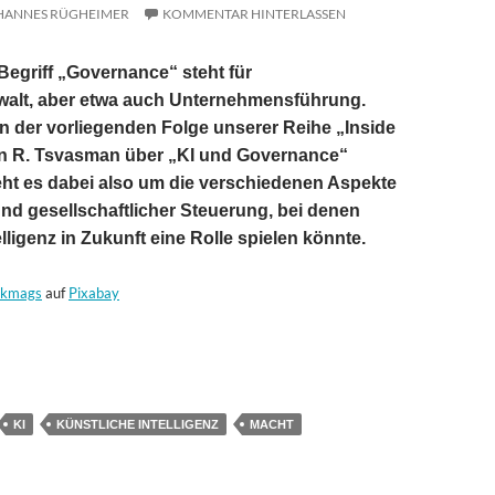
HANNES RÜGHEIMER
KOMMENTAR HINTERLASSEN
Begriff „Governance“ steht für
alt, aber etwa auch Unternehmensführung.
n der vorliegenden Folge unserer
Reihe „Inside
eon R. Tsvasman über „KI und Governance“
eht es dabei also um die verschiedenen Aspekte
d gesellschaftlicher Steuerung, bei denen
lligenz in Zukunft eine Rolle spielen könnte.
kmags
auf
Pixabay
nd Governance
KI
KÜNSTLICHE INTELLIGENZ
MACHT