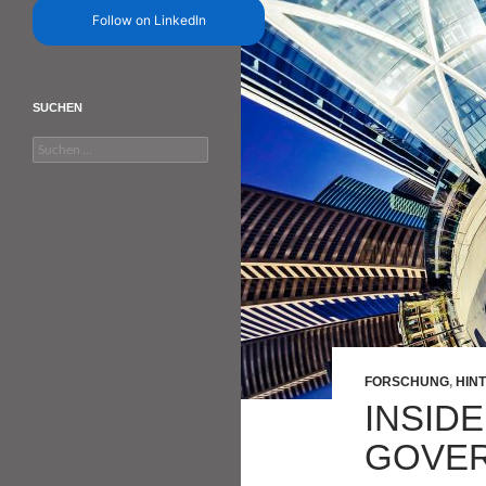
Follow on LinkedIn
SUCHEN
Suchen
nach:
FORSCHUNG
,
HIN
INSIDE
GOVE