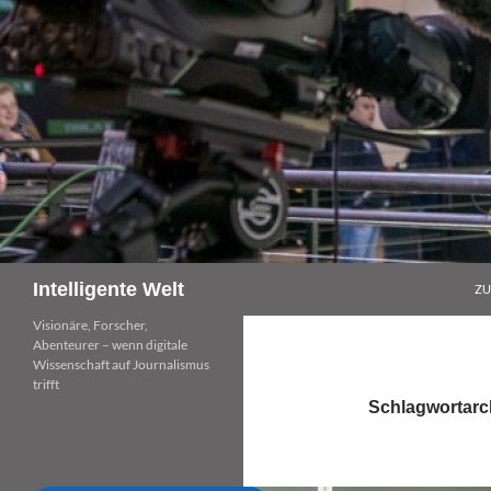
Zum
Inhalt
springen
Suchen
Intelligente Welt
ZU
Visionäre, Forscher,
Abenteurer – wenn digitale
Wissenschaft auf Journalismus
trifft
Schlagwortarch