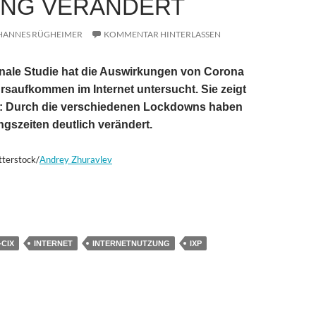
NG VERÄNDERT
HANNES RÜGHEIMER
KOMMENTAR HINTERLASSEN
onale Studie hat die Auswirkungen von Corona
rsaufkommen im Internet untersucht. Sie zeigt
: Durch die verschiedenen Lockdowns haben
ngszeiten deutlich verändert.
tterstock/
Andrey
Zhuravlev
fekt: Wie Corona die Internet-Nutzung verändert
-CIX
INTERNET
INTERNETNUTZUNG
IXP