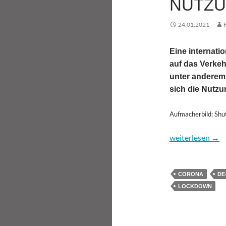
NUTZU
24.01.2021
Eine internati
auf das Verkeh
unter anderem
sich die Nutzu
Aufmacherbild: Shu
Der Lockdown-Ef
weiterlesen
→
CORONA
DE
LOCKDOWN