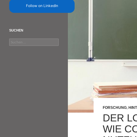
Follow on LinkedIn
SUCHEN
Suchen
nach:
FORSCHUNG
,
HIN
DER L
WIE C