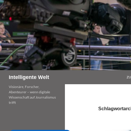
Zum
Inhalt
springen
Suchen
Intelligente Welt
ZU
Visionäre, Forscher,
Abenteurer – wenn digitale
Wissenschaft auf Journalismus
trifft
Schlagwortarch