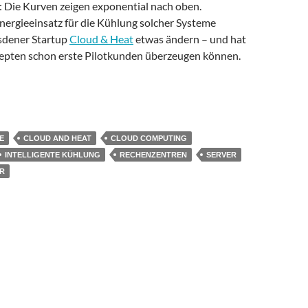
r: Die Kurven zeigen exponential nach oben.
ergieeinsatz für die Kühlung solcher Systeme
sdener Startup
Cloud & Heat
etwas ändern – und hat
epten schon erste Pilotkunden überzeugen können.
 mit der Abwärme von Rechenzentren Gebäude heizen
E
CLOUD AND HEAT
CLOUD COMPUTING
INTELLIGENTE KÜHLUNG
RECHENZENTREN
SERVER
R