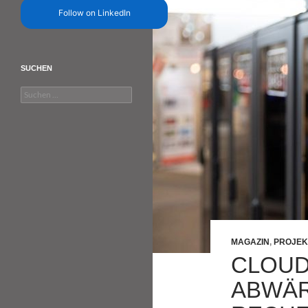
Follow on LinkedIn
SUCHEN
Suchen
nach:
MAGAZIN
,
PROJEK
CLOUD
ABWÄ