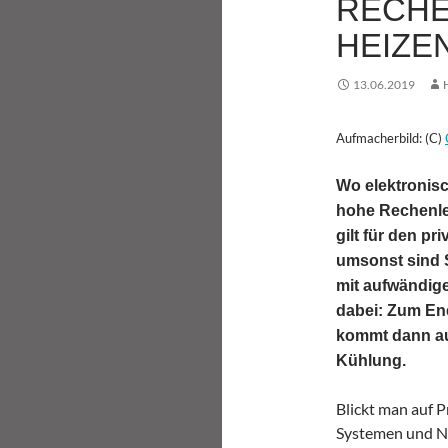
RECHE
HEIZE
13.06.2019
Aufmacherbild: (C)
Wo elektronis
hohe Rechenle
gilt für den p
umsonst sind 
mit aufwändig
dabei: Zum Ene
kommt dann auc
Kühlung.
Blickt man auf P
Systemen und Ne