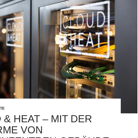
TE
 & HEAT – MIT DER
RME VON