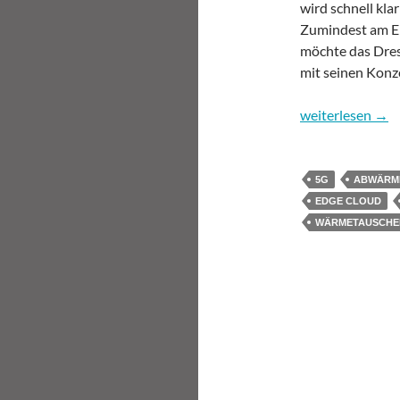
wird schnell kla
Zumindest am En
möchte das Dre
mit seinen Konz
Cloud & Heat –
weiterlesen
→
5G
ABWÄRM
EDGE CLOUD
WÄRMETAUSCHE